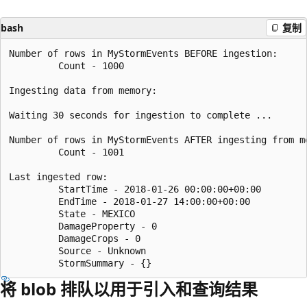
bash
复制
Number of rows in MyStormEvents BEFORE ingestion:

         Count - 1000

Ingesting data from memory:

Waiting 30 seconds for ingestion to complete ...

Number of rows in MyStormEvents AFTER ingesting from me
         Count - 1001

Last ingested row:

         StartTime - 2018-01-26 00:00:00+00:00

         EndTime - 2018-01-27 14:00:00+00:00

         State - MEXICO

         DamageProperty - 0

         DamageCrops - 0

         Source - Unknown

将 blob 排队以用于引入和查询结果