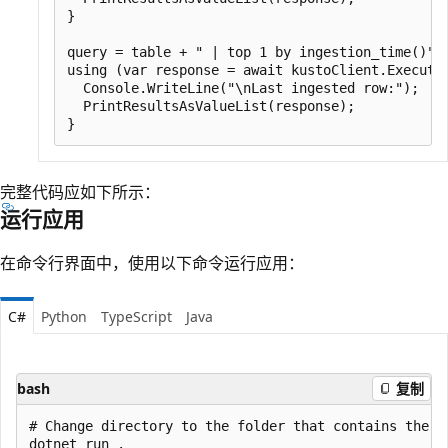
}

query = table + " | top 1 by ingestion_time()";

using (var response = await kustoClient.ExecuteQ
  Console.WriteLine("\nLast ingested row:");

  PrintResultsAsValueList(response);

完整代码应如下所示：
运行应用
在命令行界面中，使用以下命令运行应用：
C#
Python
TypeScript
Java
bash
复制
# Change directory to the folder that contains the ma