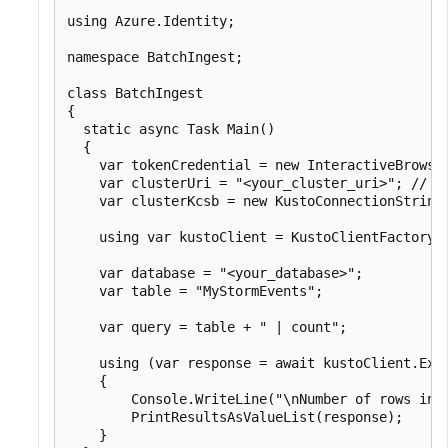
using Azure.Identity;

namespace BatchIngest;

class BatchIngest

{

  static async Task Main()

  {

    var tokenCredential = new InteractiveBrowser
    var clusterUri = "<your_cluster_uri>"; // e.
    var clusterKcsb = new KustoConnectionStringB
    using var kustoClient = KustoClientFactory.C
    var database = "<your_database>";

    var table = "MyStormEvents";

    var query = table + " | count";

    using (var response = await kustoClient.Exec
    {

        Console.WriteLine("\nNumber of rows in "
        PrintResultsAsValueList(response);

    }
