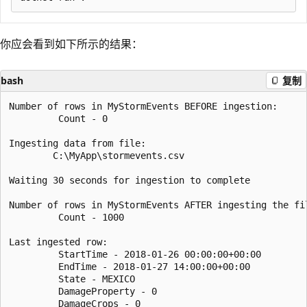
你应会看到如下所示的结果：
bash
复制
Number of rows in MyStormEvents BEFORE ingestion:

         Count - 0

Ingesting data from file: 

        C:\MyApp\stormevents.csv

Waiting 30 seconds for ingestion to complete

Number of rows in MyStormEvents AFTER ingesting the fil
         Count - 1000

Last ingested row:

         StartTime - 2018-01-26 00:00:00+00:00

         EndTime - 2018-01-27 14:00:00+00:00

         State - MEXICO

         DamageProperty - 0

         DamageCrops - 0
