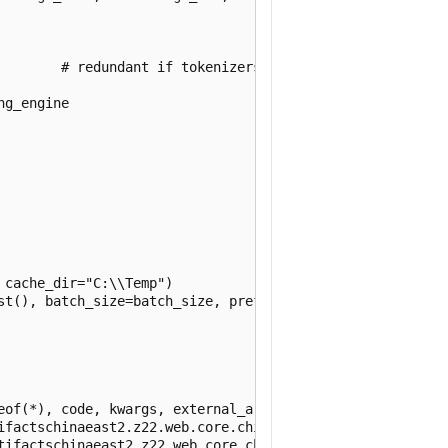
eof(*), code, kwargs, external_artifacts = bag_pack(
