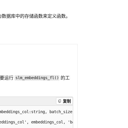
为数据库中的存储函数来定义函数。
。
若要运行
的工
slm_embeddings_fl()
复制
mbeddings_col:string, batch_size:int=32, model_name:strin
eddings_col', embeddings_col, 'batch_size', batch_size, '