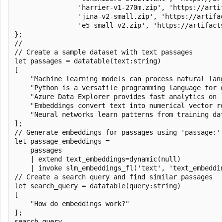
				'harrier-v1-270m.zip', 'https://artifactschinaeast2.z22.web.core.chinacloudapi.cn/models/SLM/harrier-v1-270m.zip',

				'jina-v2-small.zip', 'https://artifactschinaeast2.z22.web.core.chinacloudapi.cn/models/SLM/jina-v2-small.zip',

				'e5-small-v2.zip', 'https://artifactschinaeast2.z22.web.core.chinacloudapi.cn/models/SLM/e5-small-v2.zip'))

};

//

// Create a sample dataset with text passages

let passages = datatable(text:string)

[

    "Machine learning models can process natural lang
    "Python is a versatile programming language for d
    "Azure Data Explorer provides fast analytics on l
    "Embeddings convert text into numerical vector re
    "Neural networks learn patterns from training dat
];

// Generate embeddings for passages using 'passage:' 
let passage_embeddings = 

    passages

    | extend text_embeddings=dynamic(null)

    | invoke slm_embeddings_fl('text', 'text_embeddi
// Create a search query and find similar passages

let search_query = datatable(query:string)

[

    "How do embeddings work?"

];

search_query
