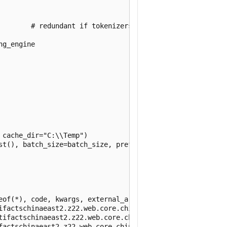
eof(*), code, kwargs, external_artifacts = bag_pack(
