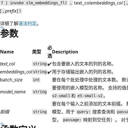
text_col
embeddings_col
[
T | invoke slm_embeddings_fl(
,
[
prefix
]
,
)
详细了解
语法约定
。
参数
必
Name
类型
Description
选
text_col
✔️
包含要嵌入的文本的列的名称。
string
embeddings_col
✔️
用于存储输出嵌入的列的名称。
string
batch_size
要在每个批处理中处理的文本数。 默认
int
要使用的嵌入模型的名称。 支持的值
model_name
string
和
。
v2-small
e5-small-v2
要在每个输入之前添加的文本前缀。 
前缀
模型，用于
搜索查询和
string
query:
pass
型，
映射到空任务）。 对于 
passage: