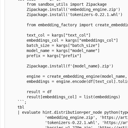
		from sandbox_utils import Zipackage

		Zipackage.install('embedding_engine.zip')

		Zipackage.install('tokenizers-0.22.1.whl')			# redundant if tokenizers package is included in the Python image

		from embedding_factory import create_embedding_engine

		text_col = kargs["text_col"]

		embeddings_col = kargs["embeddings_col"]

		batch_size = kargs["batch_size"]

		model_name = kargs["model_name"]

		prefix = kargs["prefix"]

		Zipackage.install(f'{model_name}.zip')

		engine = create_embedding_engine(model_name, cache_dir="C:\\Temp")

		embeddings = engine.encode(df[text_col].tolist(), batch_size=batch_size, prefix=prefix)		#	prefix is used only for E5

		result = df

		result[embeddings_col] = list(embeddings)

	```;

    tbl

    | evaluate hint.distribution=per_node python(typ
    			'embedding_engine.zip', 'https://artifactschinaeast2.z22.web.core.chinacloudapi.cn/models/SLM/embedding_engine.zip',

				'tokenizers-0.22.1.whl', 'https://artifactschinaeast2.z22.web.core.chinacloudapi.cn/models/SLM/tokenizers-0.22.1-cp39-abi3-win_amd64.whl',

				'harrier-v1-270m.zip', 'https://artifactschinaeast2.z22.web.core.chinacloudapi.cn/models/SLM/harrier-v1-270m.zip',
