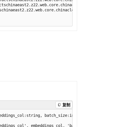
复制
eddings_col:string, batch_size:int=32, model_name:string=
eddings_col', embeddings_col, 'batch_size', batch_size, '