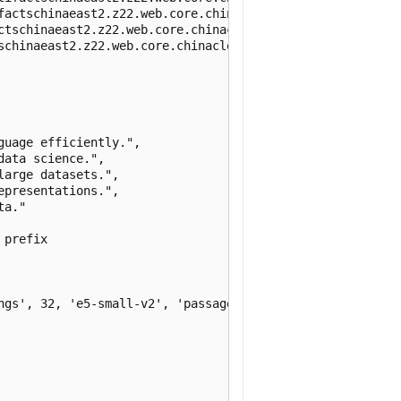
uage efficiently.",

ata science.",

arge datasets.",

presentations.",

a."

prefix

ngs', 32, 'e5-small-v2', 'passage:');
