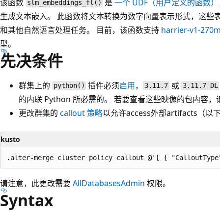
该函数
是
一个 UDF（用户定义的函数）
slm_embeddings_fl()
生成文本嵌入。 此函数将文本转换为数字向量表示形式，这些
和其他自然语言处理任务。 目前，该函数支持
harrier-v1-270
型。
先决条件
群集上的
插件必须
启用
，
或
python()
3.11.7
3.11.7 DL
的内联 Python 所必需的。 若要查看这些映像的包内容
更改群集的
callout 策略
以允许access外部artifacts（
kusto
请注意，此更改需要
AllDatabasesAdmin
权限。
Syntax