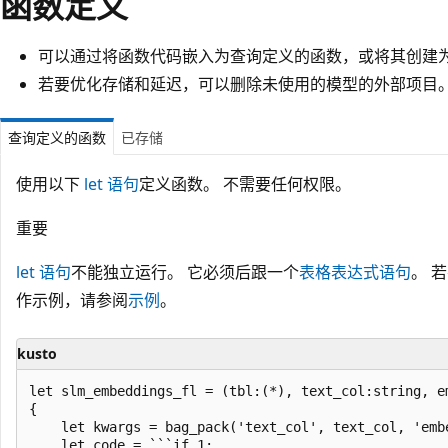
函数定义
可以通过将函数代码嵌入为查询定义的函数，或将其创建
若要优化存储和延迟，可以删除未使用的模型的外部项目
查询定义的函数
已存储
使用以下
let 语句
定义函数。 不需要任何权限。
重要
let 语句
不能独立运行。 它必须后跟一个
表格表达式语句
。 
作示例，请参阅
示例
。
kusto
let slm_embeddings_fl = (tbl:(*), text_col:string, e
{

    let kwargs = bag_pack('text_col', text_col, 'emb
    let code = ```if 1:
