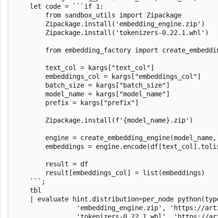
    let code = ```if 1:

		from sandbox_utils import Zipackage

		Zipackage.install('embedding_engine.zip')

		Zipackage.install('tokenizers-0.22.1.whl')			# redundant if tokenizers package is included in the Python image

		from embedding_factory import create_embedding_engine

		text_col = kargs["text_col"]

		embeddings_col = kargs["embeddings_col"]

		batch_size = kargs["batch_size"]

		model_name = kargs["model_name"]

		prefix = kargs["prefix"]

		Zipackage.install(f'{model_name}.zip')

		engine = create_embedding_engine(model_name, cache_dir="C:\\Temp")

		embeddings = engine.encode(df[text_col].tolist(), batch_size=batch_size, prefix=prefix)		#	prefix is used only for E5

		result = df

		result[embeddings_col] = list(embeddings)

	```;

    tbl

    | evaluate hint.distribution=per_node python(typ
    			'embedding_engine.zip', 'https://artifactschinaeast2.z22.web.core.chinacloudapi.cn/models/SLM/embedding_engine.zip',

				'tokenizers-0.22.1.whl', 'https://artifactschinaeast2.z22.web.core.chinacloudapi.cn/models/SLM/tokenizers-0.22.1-cp39-abi3-win_amd64.whl',
