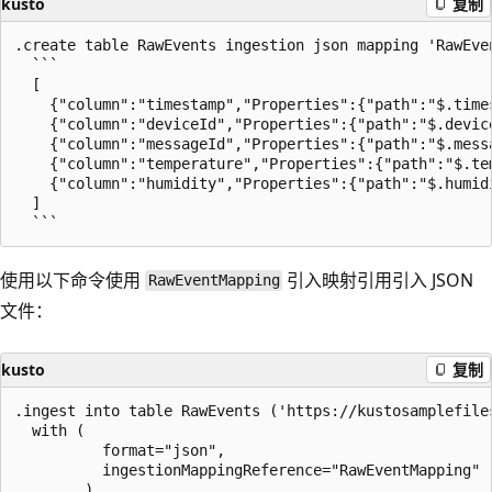
kusto
复制
.create table RawEvents ingestion json mapping 'RawEven
  ```

  [ 

    {"column":"timestamp","Properties":{"path":"$.times
    {"column":"deviceId","Properties":{"path":"$.device
    {"column":"messageId","Properties":{"path":"$.messa
    {"column":"temperature","Properties":{"path":"$.tem
    {"column":"humidity","Properties":{"path":"$.humidi
  ]

使用以下命令使用
引入映射引用引入 JSON
RawEventMapping
文件：
kusto
复制
.ingest into table RawEvents ('https://kustosamplefile
  with (

          format="json",

          ingestionMappingReference="RawEventMapping"
