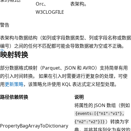
Orc、
表架构。
W3CLOGFILE
警告
表架构与数据结构（如列或字段数据类型、列或字段名称或数据
编号）之间的任何不匹配都可能会导致数据被为空或不正确。
映射转换
部分数据格式映射（Parquet、JSON 和 AVRO）支持简单有用
的引入时间转换。 如果在引入时需要进行更复杂的处理，可使
用
更新策略
，该策略允许使用 KQL 表达式定义轻型处理。
路径依赖转换
说明
将属性的 JSON 数组（例如
{events:[{"n1":"v1"},
）转换为字
{"n2":"v2"}]}
PropertyBagArrayToDictionary
典，并将其序列化为有效的