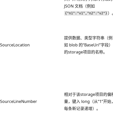
JSON 文档（例如
）
{"n1":"v1","n2":"v2"}
提供数据、类型字符串（例
SourceLocation
如 blob 的“BaseUri”字段）
的storage项目的名称。
相对于该storage项目的偏
SourceLineNumber
量，键入 long（从“1”开始
每条新记录递增）。