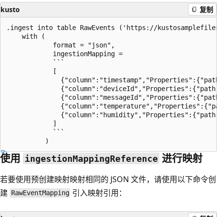
kusto
复制
.ingest into table RawEvents ('https://kustosamplefile
    with (

            format = "json",

            ingestionMapping =

            ```

            [ 

              {"column":"timestamp","Properties":{"path
              {"column":"deviceId","Properties":{"path"
              {"column":"messageId","Properties":{"path
              {"column":"temperature","Properties":{"pa
              {"column":"humidity","Properties":{"path"
            ]

            ```

使用
进行映射
ingestionMappingReference
若要使用预创建映射映射相同的 JSON 文件，请使用以下命令创
建
引入映射引用：
RawEventMapping