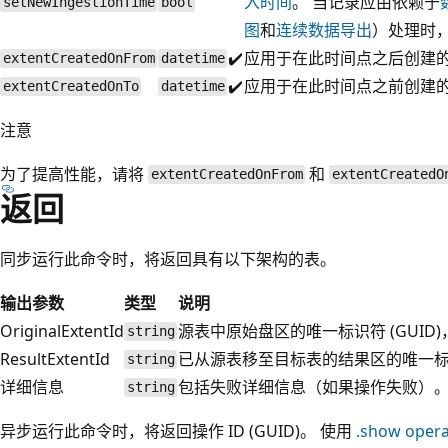
入时间
。 当记录应由依赖于
setNewIngestionTime
bool
图
和
连续数据导出
）处理时
✔️
应用于在此时间点之后创建
extentCreatedOnFrom
datetime
✔️
应用于在此时间点之前创建
extentCreatedOnTo
datetime
注意
为了提高性能，请将
和
extentCreatedOnFrom
extentCreatedO
返回
同步运行此命令时，将返回具有以下架构的表。
输出参数
类型
说明
OriginalExtentId
源表中原始盘区的唯一标识符 (GUI
string
ResultExtentId
已从源表移至目标表的结果区的唯一标识符 
string
详细信息
包括失败详细信息（如果操作失败）
string
异步运行此命令时，将返回操作 ID (GUID)。 使用
.show opera