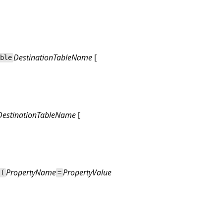
DestinationTableName
[
ble
DestinationTableName
[
PropertyName
PropertyValue
(
=