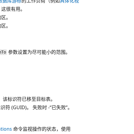
数据库游标
的工作负荷（例如
具体化视
，这很有用。
的区。
的区。
参数设置为尽可能小的范围。
nTo
D)，该标识符已移至目标表。
(GUID)。 失败时 -“已失败”。
。
tions
命令监视操作的状态，使用