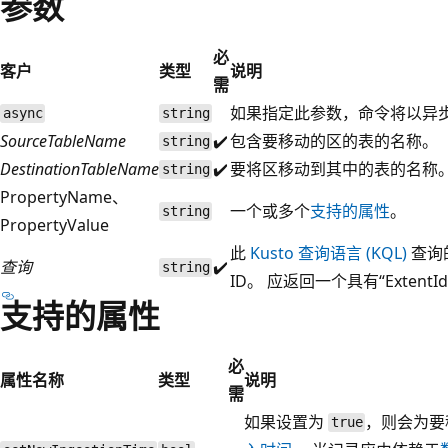
参数
必
客户
类型
说明
需
如果指定此参数，命令将以异
async
string
SourceTableName
✔️
包含要移动的区的表的名称。
string
DestinationTableName
✔️
要将区移动到其中的表的名称
string
PropertyName、
一个或多个
支持的属性
。
string
PropertyValue
此
Kusto 查询语言 (KQL)
查询
查询
✔️
string
ID。 应返回一个具有“ExtentI
支持的属性
必
属性名称
类型
说明
需
如果设置为
，则会为要
true