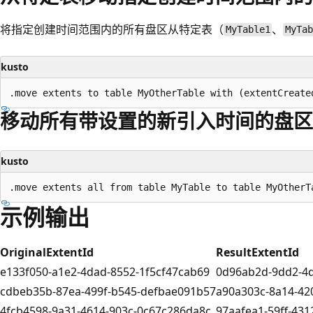
将指定创建时间范围内的所有盘区从特定表（
、
MyTable1
MyTa
kusto
移动所有带设置的新引入时间的盘区
kusto
示例输出
OriginalExtentId
ResultExtentId
e133f050-a1e2-4dad-8552-1f5cf47cab69
0d96ab2d-9dd2-4
cdbeb35b-87ea-499f-b545-defbae091b57
a90a303c-8a14-42
4fcb4598-9a31-4614-903c-0c67c286da8c
97aafea1-59ff-431