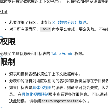
此命令在特定数据库的上下文中运行。 它将指定的区从源表移
注意
若要详细了解区，请参阅
区（数据分片）概述
。
对于所有源盘区，
命令要么完成，要么失败。 不会
.move
权限
必须至少具有源表和目标表的
Table Admin
权限。
限制
源表和目标表都必须位于上下文数据库中。
源表中的所有列均应以相同的名称和数据类型存在于目标
如果目标表是
具体化视图
的源表，则命令可能会失败，因
录。 在
具体化视图限制
页中查看更多详细信息。 可以通
决此错误。 请参阅
中的
。
setNewIngestionTime