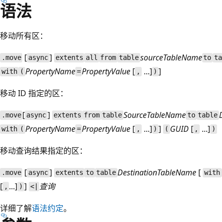
语法
移动所有区：
[
]
sourceTableName
.move
async
extents
all
from
table
to
ta
PropertyName
PropertyValue
[
...]
]
with
(
=
,
)
移动 ID 指定的区：
[
]
SourceTableName
.move
async
extents
from
table
to
table
PropertyName
PropertyValue
[
...]
]
GUID
[
...]
with
(
=
,
)
(
,
)
移动查询结果指定的区：
[
]
DestinationTableName
[
.move
async
extents
to
table
with
[
...]
]
查询
,
)
<|
详细了解
语法约定
。