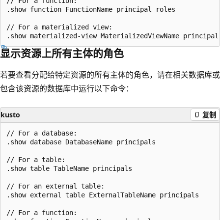
// For a function:

.show function FunctionName principal roles

// For a materialized view:

显示资源上所有主体的角色
若要查看分配给特定资源的所有主体的角色，请在相关数据库或
包含该资源的数据库中运行以下命令：
kusto
复制
// For a database:

.show database DatabaseName principals

// For a table:

.show table TableName principals

// For an external table:

.show external table ExternalTableName principals

// For a function:
