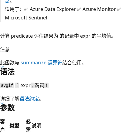
息
。
适用于：✅ Azure Data Explorer ✅ Azure Monitor ✅
Microsoft Sentinel
计算 predicate 评估结果为
的记录中 expr 的平均值。
注意
此函数与
summarize 运算符
结合使用。
语法
expr
谓词
avgif
(
,
)
详细了解
语法约定
。
参数
客
必
类型
说明
户
需