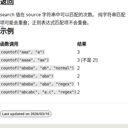
返回
search 值在 source 字符串中可以匹配的次数。 纯字符串匹配
项可能会重叠；正则表达式匹配项不会重叠。
示例
函数调用
结果
3
countof("aaa", "a")
3 (不是 2!)
countof("aaaa", "aa")
2
countof("ababa", "ab", "normal")
2
countof("ababa", "aba")
1
countof("ababa", "aba", "regex")
2
countof("abcabc", "a.c", "regex")
阅
读
Last updated on
2026/03/10
模
式