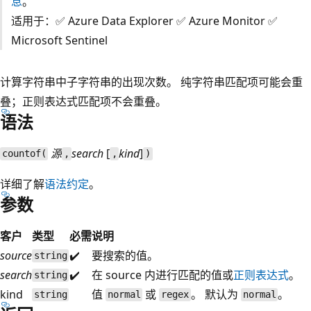
息
。
适用于：✅ Azure Data Explorer ✅ Azure Monitor ✅
Microsoft Sentinel
计算字符串中子字符串的出现次数。 纯字符串匹配项可能会重
叠；正则表达式匹配项不会重叠。
语法
源
search
[
kind
]
countof(
,
,
)
详细了解
语法约定
。
参数
客户
类型
必需
说明
source
✔️
要搜索的值。
string
search
✔️
在 source 内进行匹配的值或
正则表达式
。
string
kind
值
或
。 默认为
。
string
normal
regex
normal