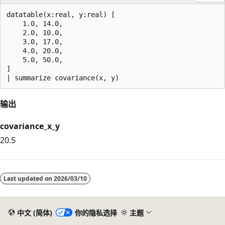
datatable(x:real, y:real) [

    1.0, 14.0,

    2.0, 10.0,

    3.0, 17.0,

    4.0, 20.0,

    5.0, 50.0,

]

输出
covariance_x_y
20.5
阅
读
Last updated on
2026/03/10
模
式
已
中文 (简体)
你的隐私选择
主题
禁