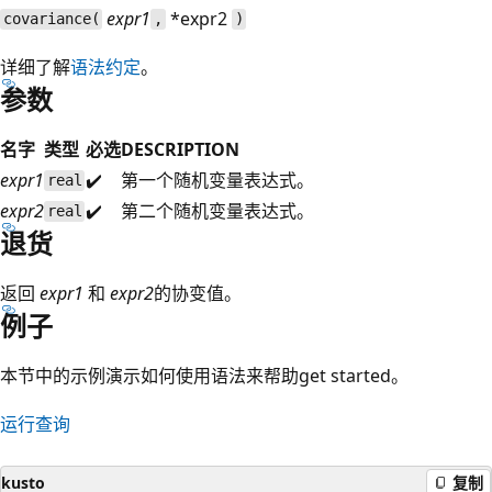
expr1
*expr2
covariance(
,
)
详细了解
语法约定
。
参数
名字
类型
必选
DESCRIPTION
expr1
✔️
第一个随机变量表达式。
real
expr2
✔️
第二个随机变量表达式。
real
退货
返回
expr1
和
expr2
的协变值。
例子
本节中的示例演示如何使用语法来帮助get started。
运行查询
kusto
复制