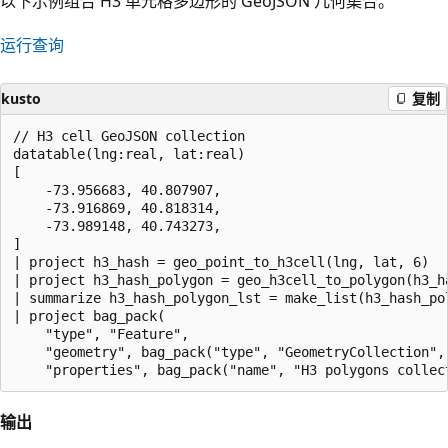
以下示例组合 H3 单元格多边形的 GeoJSON 几何集合。
运行查询
kusto
复制
// H3 cell GeoJSON collection

datatable(lng:real, lat:real)

[

    -73.956683, 40.807907,

    -73.916869, 40.818314,

    -73.989148, 40.743273,

]

| project h3_hash = geo_point_to_h3cell(lng, lat, 6)

| project h3_hash_polygon = geo_h3cell_to_polygon(h3_ha
| summarize h3_hash_polygon_lst = make_list(h3_hash_pol
| project bag_pack(

    "type", "Feature",

    "geometry", bag_pack("type", "GeometryCollection",
输出