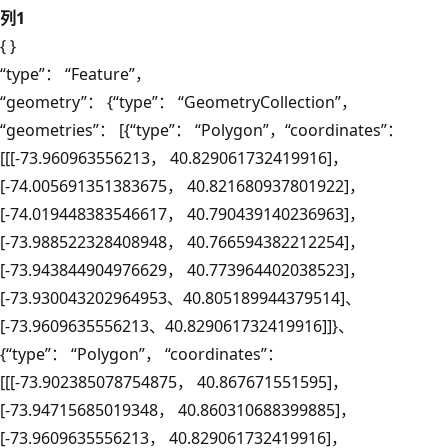
列1
{ }
“type”： “Feature”，
“geometry”： {“type”： “GeometryCollection”，
“geometries”： [{“type”： “Polygon”，“coordinates”：
[[[-73.960963556213， 40.829061732419916]，
[-74.005691351383675， 40.821680937801922]，
[-74.019448383546617， 40.790439140236963]，
[-73.988522328408948， 40.766594382212254]，
[-73.943844904976629， 40.773964402038523]，
[-73.930043202964953、40.805189944379514]、
[-73.9609635556213、40.829061732419916]]}、
{“type”： “Polygon”， “coordinates”：
[[[-73.902385078754875， 40.867671551595]，
[-73.94715685019348， 40.860310688399885]，
[-73.9609635556213， 40.829061732419916]，