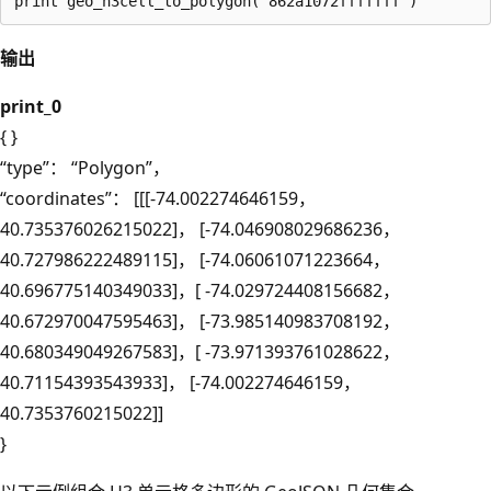
输出
print_0
{ }
“type”： “Polygon”，
“coordinates”： [[[-74.002274646159，
40.735376026215022]， [-74.046908029686236，
40.727986222489115]， [-74.06061071223664，
40.696775140349033]，[ -74.029724408156682，
40.672970047595463]， [-73.985140983708192，
40.680349049267583]，[ -73.971393761028622，
40.71154393543933]， [-74.002274646159，
40.7353760215022]]
}