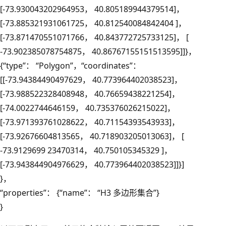
[-73.930043202964953， 40.805189944379514]，
[-73.885321931061725， 40.812540084842404 ]，
[-73.871470551071766， 40.843772725733125]， [
-73.902385078754875， 40.86767155151513595]]}，
{“type”： “Polygon”，“coordinates”：
[[-73.94384490497629， 40.773964402038523]，
[-73.988522328408948， 40.76659438221254]，
[-74.0022744646159， 40.735376026215022]，
[-73.971393761028622， 40.71154393543933]，
[-73.92676604813565， 40.718903205013063]， [
-73.9129699 23470314， 40.750105345329 ]，
[-73.943844904976629， 40.773964402038523]]}]
}，
“properties”： {“name”： “H3 多边形集合”}
}