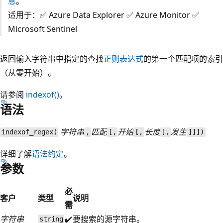
息
。
适用于：✅ Azure Data Explorer ✅ Azure Monitor ✅
Microsoft Sentinel
返回输入字符串中指定的查找
正则表达式
的第一个匹配项的索引
（从零开始）。
请参阅
indexof()
。
语法
字符串
匹配
开始
长度
发生
indexof_regex(
,
[,
[,
[,
]]])
详细了解
语法约定
。
参数
必
客户
类型
说明
需
字符串
✔️
要搜索的源字符串。
string