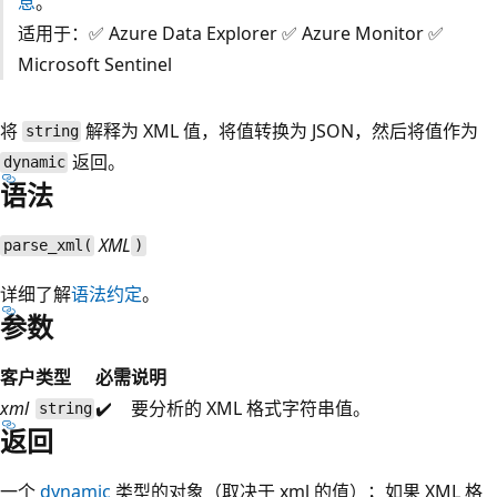
息
。
适用于：✅ Azure Data Explorer ✅ Azure Monitor ✅
Microsoft Sentinel
将
解释为 XML 值，将值转换为 JSON，然后将值作为
string
返回。
dynamic
语法
XML
parse_xml(
)
详细了解
语法约定
。
参数
客户
类型
必需
说明
xml
✔️
要分析的 XML 格式字符串值。
string
返回
一个
dynamic
类型的对象（取决于 xml 的值）；如果 XML 格