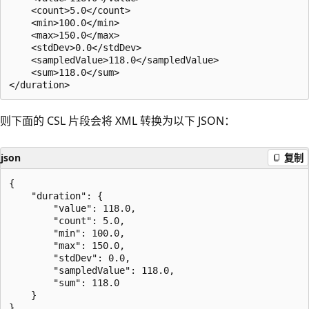
    <count>5.0</count>

    <min>100.0</min>

    <max>150.0</max>

    <stdDev>0.0</stdDev>

    <sampledValue>118.0</sampledValue>

    <sum>118.0</sum>

则下面的 CSL 片段会将 XML 转换为以下 JSON：
json
复制
{

    "duration": {

        "value": 118.0,

        "count": 5.0,

        "min": 100.0,

        "max": 150.0,

        "stdDev": 0.0,

        "sampledValue": 118.0,

        "sum": 118.0

    }
