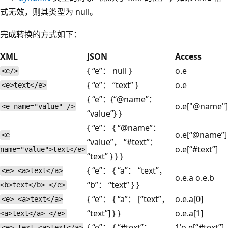
式无效，则其类型为 null。
完成转换的方式如下：
XML
JSON
Access
{ “e”： null }
o.e
<e/>
{ “e”： “text” }
o.e
<e>text</e>
{ “e”：{“@name”：
o.e["@name"]
<e name="value" />
“value”} }
{ “e”： { “@name”：
o.e[“@name”]
<e
“value”， “#text”：
o.e[“#text”]
name="value">text</e>
“text” } } }
{ “e”： { “a”： “text”，
<e> <a>text</a>
o.e.a o.e.b
“b”： “text” } }
<b>text</b> </e>
{ “e”： { “a”： [“text”，
o.e.a[0]
<e> <a>text</a>
“text”] } }
o.e.a[1]
<a>text</a> </e>
{ “e”： { “#text”：
1'o.e[“#text”]
<e> text <a>text</a>