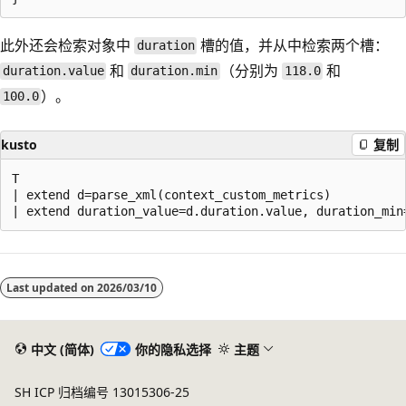
此外还会检索对象中
槽的值，并从中检索两个槽：
duration
和
（分别为
和
duration.value
duration.min
118.0
）。
100.0
kusto
复制
T

| extend d=parse_xml(context_custom_metrics) 

阅
读
Last updated on
2026/03/10
模
式
已
中文 (简体)
你的隐私选择
主题
禁
SH ICP 归档编号 13015306-25
用