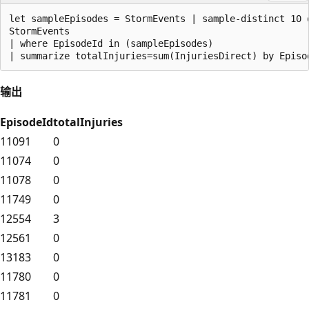
let sampleEpisodes = StormEvents | sample-distinct 10 o
StormEvents 

| where EpisodeId in (sampleEpisodes) 

输出
EpisodeId
totalInjuries
11091
0
11074
0
11078
0
11749
0
12554
3
12561
0
13183
0
11780
0
11781
0