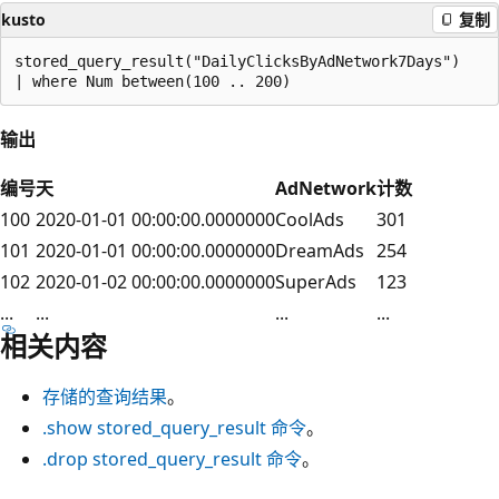
kusto
复制
stored_query_result("DailyClicksByAdNetwork7Days")

输出
编号
天
AdNetwork
计数
100
2020-01-01 00:00:00.0000000
CoolAds
301
101
2020-01-01 00:00:00.0000000
DreamAds
254
102
2020-01-02 00:00:00.0000000
SuperAds
123
...
...
...
...
相关内容
存储的查询结果
。
.show stored_query_result 命令
。
.drop stored_query_result 命令
。