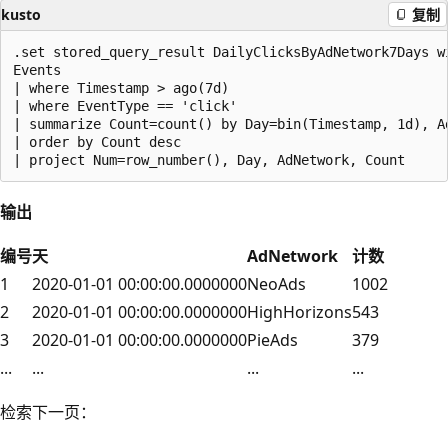
kusto
复制
.set stored_query_result DailyClicksByAdNetwork7Days wi
Events

| where Timestamp > ago(7d)

| where EventType == 'click'

| summarize Count=count() by Day=bin(Timestamp, 1d), Ad
| order by Count desc

输出
编号
天
AdNetwork
计数
1
2020-01-01 00:00:00.0000000
NeoAds
1002
2
2020-01-01 00:00:00.0000000
HighHorizons
543
3
2020-01-01 00:00:00.0000000
PieAds
379
...
...
...
...
检索下一页：