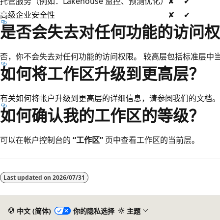
托管服务（例如：Lakehouse 监控、预测优化）
✘
✔
高级企业安全性
✘
✔
是否会失去对任何功能的访问权
否，你不会失去对任何功能的访问权限。 较高层包括标准层中
如何将工作区升级到更高层？
有关如何将帐户升级到更高层的详细信息，请参阅我们的文档。
如何确认我的工作区的等级？
可以在帐户控制台的
“工作区”
页中查看工作区的当前层。
阅
读
Last updated on
2026/07/31
模
式
已
中文 (简体)
你的隐私选择
主题