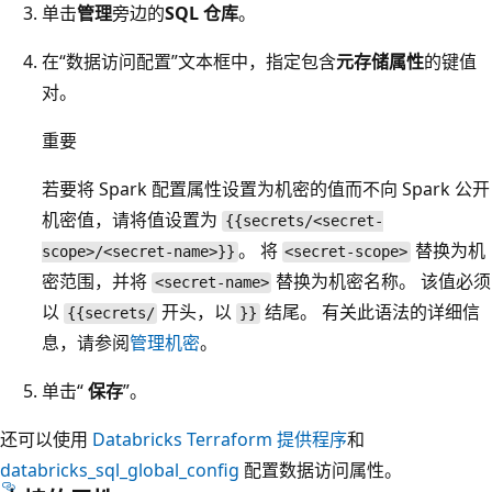
单击
管理
旁边的
SQL 仓库
。
在“数据访问配置”文本框中，指定包含
元存储属性
的键值
对。
重要
若要将 Spark 配置属性设置为机密的值而不向 Spark 公开
机密值，请将值设置为
{{secrets/<secret-
。 将
替换为机
scope>/<secret-name>}}
<secret-scope>
密范围，并将
替换为机密名称。 该值必须
<secret-name>
以
开头，以
结尾。 有关此语法的详细信
{{secrets/
}}
息，请参阅
管理机密
。
单击“
保存
”。
还可以使用
Databricks Terraform 提供程序
和
databricks_sql_global_config
配置数据访问属性。