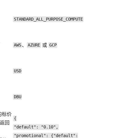
STANDARD_ALL_PURPOSE_COMPUTE
、
、
或
AWS
AZURE
GCP
USD
DBU
的标价
{
返回
"default": "0.10",
"promotional": {"default":