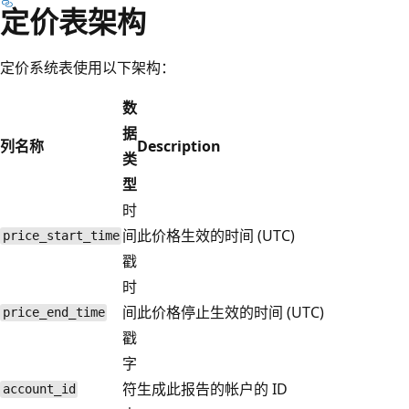
定价表架构
定价系统表使用以下架构：
数
据
列名称
Description
类
型
时
间
此价格生效的时间 (UTC)
price_start_time
戳
时
间
此价格停止生效的时间 (UTC)
price_end_time
戳
字
符
生成此报告的帐户的 ID
account_id