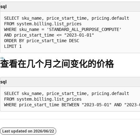
sql
SELECT sku_name, price_start_time, pricing.default

FROM system.billing.list_prices

WHERE sku_name = 'STANDARD_ALL_PURPOSE_COMPUTE'

AND price_start_time <= "2023-01-01"

ORDER BY price_start_time DESC

查看在几个月之间变化的价格
sql
SELECT sku_name, price_start_time, pricing.default

FROM system.billing.list_prices

Last updated on
2026/06/22