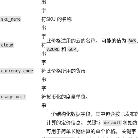
串
字
符
SKU 的名称
sku_name
串
字
此价格适用的云的名称。 可能的值为
AWS
符
cloud
和
。
AZURE
GCP
串
字
符
此价格所用的货币
currency_code
串
字
符
货币化的度量单位。
usage_unit
串
一个结构化数据字段，其中包含按已发布
计算的定价信息。 关键字
将始终
default
可用于简单长期估算的单个价格。 关键字