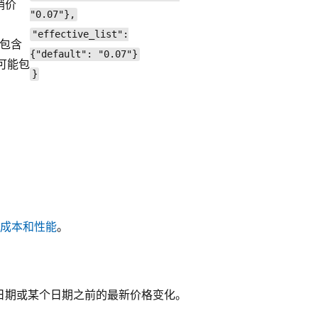
销价
"0.07"},
"effective_list":
包含
{"default": "0.07"}
可能包
}
成本和性能
。
个日期或某个日期之前的最新价格变化。