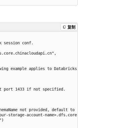
复制
 session conf.

.core.chinacloudapi.cn",

wing example applies to Databricks Runtime 11.3 LTS and a
 port 1433 if not specified.

hemaName not provided, default to "dbo".

our-storage-account-name>.dfs.core.chinacloudapi.cn/<your
)
