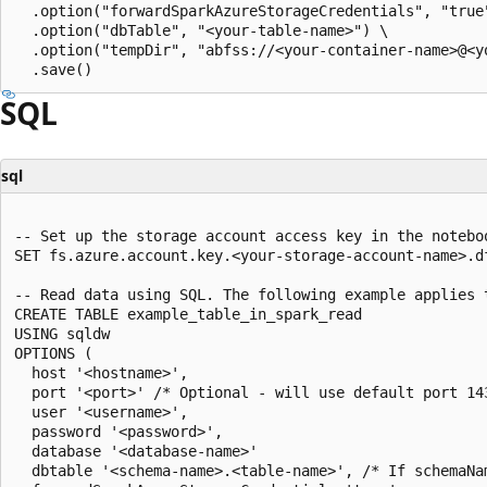
  .option("forwardSparkAzureStorageCredentials", "true"
  .option("dbTable", "<your-table-name>") \

  .option("tempDir", "abfss://<your-container-name>@<y
SQL
sql
-- Set up the storage account access key in the noteboo
SET fs.azure.account.key.<your-storage-account-name>.d
-- Read data using SQL. The following example applies 
CREATE TABLE example_table_in_spark_read

USING sqldw

OPTIONS (

  host '<hostname>',

  port '<port>' /* Optional - will use default port 143
  user '<username>',

  password '<password>',

  database '<database-name>'

  dbtable '<schema-name>.<table-name>', /* If schemaNa