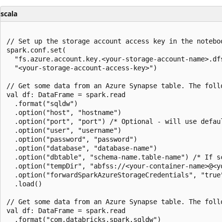
scala
// Set up the storage account access key in the noteboo
spark.conf.set(

  "fs.azure.account.key.<your-storage-account-name>.dfs
  "<your-storage-account-access-key>")

// Get some data from an Azure Synapse table. The foll
val df: DataFrame = spark.read

  .format("sqldw")

  .option("host", "hostname")

  .option("port", "port") /* Optional - will use defaul
  .option("user", "username")

  .option("password", "password")

  .option("database", "database-name")

  .option("dbtable", "schema-name.table-name") /* If s
  .option("tempDir", "abfss://<your-container-name>@<y
  .option("forwardSparkAzureStorageCredentials", "true"
  .load()

// Get some data from an Azure Synapse table. The foll
val df: DataFrame = spark.read

  .format("com.databricks.spark.sqldw")
