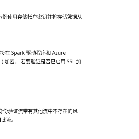
。以下代码示例使用存储帐户密钥并将存储凭据从
 Spark 驱动程序和 Azure
) 加密。 若要验证是否已启用 SSL 加
述的身份验证流带有其他流中不存在的风
用此流。