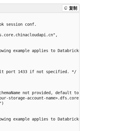
复制
k session conf.

.core.chinacloudapi.cn",

owing example applies to Databricks Runtime 11.3 LTS and 
t port 1433 if not specified. */

chemaName not provided, default to "dbo". */

our-storage-account-name>.dfs.core.chinacloudapi.cn/<your
)

owing example applies to Databricks Runtime 10.4 LTS and 