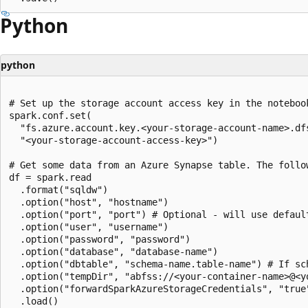
Python
python
# Set up the storage account access key in the notebook
spark.conf.set(

  "fs.azure.account.key.<your-storage-account-name>.dfs
  "<your-storage-account-access-key>")

# Get some data from an Azure Synapse table. The follo
df = spark.read

  .format("sqldw")

  .option("host", "hostname")

  .option("port", "port") # Optional - will use default
  .option("user", "username")

  .option("password", "password")

  .option("database", "database-name")

  .option("dbtable", "schema-name.table-name") # If sc
  .option("tempDir", "abfss://<your-container-name>@<y
  .option("forwardSparkAzureStorageCredentials", "true"
  .load()
