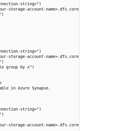
nection-string>")

our-storage-account-name>.dfs.core.chinacloudapi.cn/<your
)

nection-string>")

our-storage-account-name>.dfs.core.chinacloudapi.cn/<your
)

e group by x")



ble in Azure Synapse.

nection-string>")

)

our-storage-account-name>.dfs.core.chinacloudapi.cn/<your