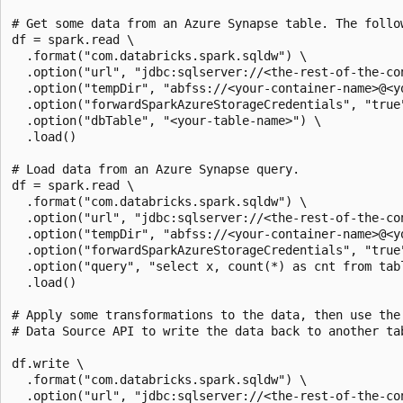
# Get some data from an Azure Synapse table. The follo
df = spark.read \

  .format("com.databricks.spark.sqldw") \

  .option("url", "jdbc:sqlserver://<the-rest-of-the-con
  .option("tempDir", "abfss://<your-container-name>@<y
  .option("forwardSparkAzureStorageCredentials", "true"
  .option("dbTable", "<your-table-name>") \

  .load()

# Load data from an Azure Synapse query.

df = spark.read \

  .format("com.databricks.spark.sqldw") \

  .option("url", "jdbc:sqlserver://<the-rest-of-the-con
  .option("tempDir", "abfss://<your-container-name>@<y
  .option("forwardSparkAzureStorageCredentials", "true"
  .option("query", "select x, count(*) as cnt from tabl
  .load()

# Apply some transformations to the data, then use the

# Data Source API to write the data back to another tab
df.write \

  .format("com.databricks.spark.sqldw") \

  .option("url", "jdbc:sqlserver://<the-rest-of-the-con