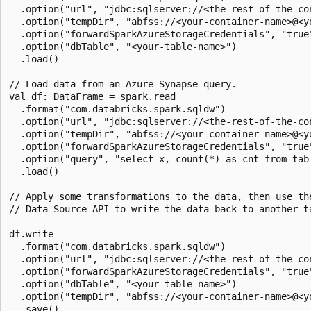
  .option("url", "jdbc:sqlserver://<the-rest-of-the-con
  .option("tempDir", "abfss://<your-container-name>@<y
  .option("forwardSparkAzureStorageCredentials", "true"
  .option("dbTable", "<your-table-name>")

  .load()

// Load data from an Azure Synapse query.

val df: DataFrame = spark.read

  .format("com.databricks.spark.sqldw")

  .option("url", "jdbc:sqlserver://<the-rest-of-the-con
  .option("tempDir", "abfss://<your-container-name>@<y
  .option("forwardSparkAzureStorageCredentials", "true"
  .option("query", "select x, count(*) as cnt from tabl
  .load()

// Apply some transformations to the data, then use the
// Data Source API to write the data back to another ta
df.write

  .format("com.databricks.spark.sqldw")

  .option("url", "jdbc:sqlserver://<the-rest-of-the-con
  .option("forwardSparkAzureStorageCredentials", "true"
  .option("dbTable", "<your-table-name>")

  .option("tempDir", "abfss://<your-container-name>@<y