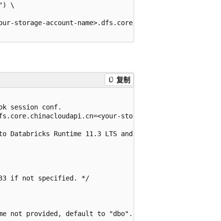
) \

our-storage-account-name>.dfs.core.chinacloudapi.cn/<your
复制
k session conf.

fs.core.chinacloudapi.cn=<your-storage-account-access-key
to Databricks Runtime 11.3 LTS and above.

3 if not specified. */

me not provided, default to "dbo". */
