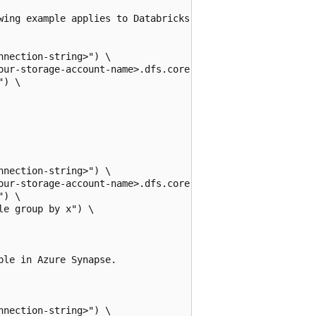
wing example applies to Databricks Runtime 10.4 LTS and b
nection-string>") \

our-storage-account-name>.dfs.core.chinacloudapi.cn/<your
) \

nection-string>") \

our-storage-account-name>.dfs.core.chinacloudapi.cn/<your
) \

e group by x") \

le in Azure Synapse.

nection-string>") \
