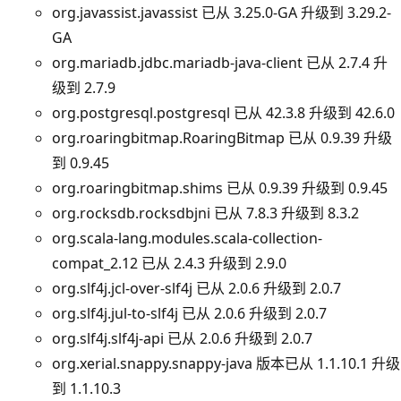
org.javassist.javassist 已从 3.25.0-GA 升级到 3.29.2-
GA
org.mariadb.jdbc.mariadb-java-client 已从 2.7.4 升
级到 2.7.9
org.postgresql.postgresql 已从 42.3.8 升级到 42.6.0
org.roaringbitmap.RoaringBitmap 已从 0.9.39 升级
到 0.9.45
org.roaringbitmap.shims 已从 0.9.39 升级到 0.9.45
org.rocksdb.rocksdbjni 已从 7.8.3 升级到 8.3.2
org.scala-lang.modules.scala-collection-
compat_2.12 已从 2.4.3 升级到 2.9.0
org.slf4j.jcl-over-slf4j 已从 2.0.6 升级到 2.0.7
org.slf4j.jul-to-slf4j 已从 2.0.6 升级到 2.0.7
org.slf4j.slf4j-api 已从 2.0.6 升级到 2.0.7
org.xerial.snappy.snappy-java 版本已从 1.1.10.1 升级
到 1.1.10.3