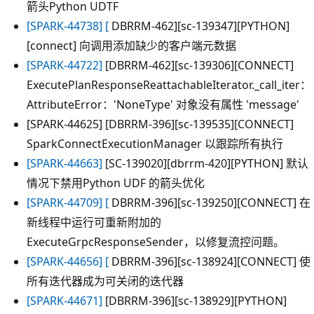
箭头Python UDTF
[SPARK-44738] [
DBRRM-462][sc-139347][PYTHON]
[connect] 向调用添加缺少的客户端元数据
[SPARK-44722]
[DBRRM-462][sc-139306][CONNECT]
ExecutePlanResponseReattachableIterator._call_iter：
AttributeError：'NoneType' 对象没有属性 'message'
[SPARK-44625] [DBRRM-396][sc-139535][CONNECT]
SparkConnectExecutionManager 以跟踪所有执行
[SPARK-44663]
[SC-139020][dbrrm-420][PYTHON] 默认
情况下禁用Python UDF 的箭头优化
[SPARK-44709] [
DBRRM-396][sc-139250][CONNECT] 在
新线程中运行可重新附加的
ExecuteGrpcResponseSender，以修复流控问题。
[SPARK-44656] [
DBRRM-396][sc-138924][CONNECT] 使
所有迭代器成为可关闭的迭代器
[SPARK-44671]
[DBRRM-396][sc-138929][PYTHON]