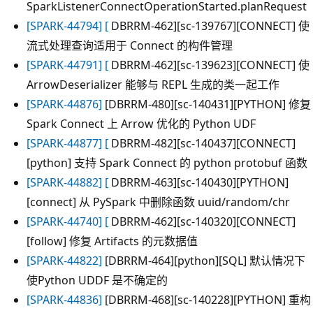
SparkListenerConnectOperationStarted.planRequest
[SPARK-44794] [
DBRRM-462][sc-139767][CONNECT] 使
流式处理查询适用于 Connect 的构件管理
[SPARK-44791] [
DBRRM-462][sc-139623][CONNECT] 使
ArrowDeserializer 能够与 REPL 生成的类一起工作
[SPARK-44876]
[DBRRM-480][sc-140431][PYTHON] 修复
Spark Connect 上 Arrow 优化的 Python UDF
[SPARK-44877] [
DBRRM-482][sc-140437][CONNECT]
[python] 支持 Spark Connect 的 python protobuf 函数
[SPARK-44882] [
DBRRM-463][sc-140430][PYTHON]
[connect] 从 PySpark 中删除函数 uuid/random/chr
[SPARK-44740] [
DBRRM-462][sc-140320][CONNECT]
[follow] 修复 Artifacts 的元数据值
[SPARK-44822]
[DBRRM-464][python][SQL] 默认情况下
使Python UDDF 是不确定的
[SPARK-44836]
[DBRRM-468][sc-140228][PYTHON] 重构