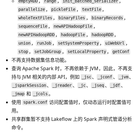
，
，
，
emptyRDD
range
init_batched_serializer
，
，
，
parallelize
pickleFile
textFile
，
，
，
wholeTextFiles
binaryFiles
binaryRecords
，
，
sequenceFile
newAPIHadoopFile
，
，
，
newAPIHadoopRDD
hadoopFile
hadoopRDD
，
，
，
，
union
runJob
setSystemProperty
uiWebUrl
，
，
，
stop
setJobGroup
setLocalProperty
getConf
不再支持数据集信息功能。
查询 Apache Spark 时，不再依赖于 JVM，因此，不再支
持与 JVM 相关的内部 API，例如
、
、
、
_jsc
_jconf
_jvm
、
、
、
、
、
_jsparkSession
_jreader
_jc
_jseq
_jdf
和
。
_jmap
_jcols
使用
访问配置值时，仅动态运行时配置值可
spark.conf
用。
共享群集暂不支持 Lakeflow 上的 Spark 声明式管道分析
命令。