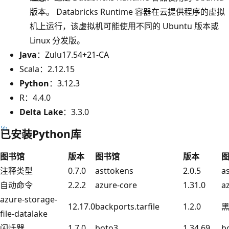
版本。 Databricks Runtime 容器在云提供程序的虚拟
机上运行，该虚拟机可能使用不同的 Ubuntu 版本或
Linux 分发版。
Java
：Zulu17.54+21-CA
Scala：2.12.15
Python
：3.12.3
R
：4.4.0
Delta Lake
：3.3.0
已安装Python库
图书馆
版本
图书馆
版本
注释类型
0.7.0
asttokens
2.0.5
a
自动命令
2.2.2
azure-core
1.31.0
a
azure-storage-
12.17.0
backports.tarfile
1.2.0
file-datalake
闪烁器
1.7.0
boto3
1.34.69
b