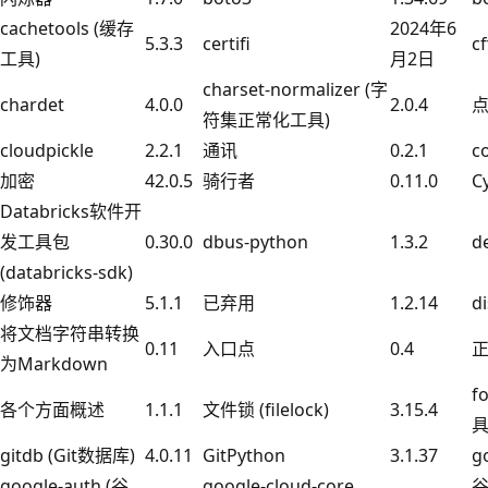
cachetools (缓存
2024年6
5.3.3
certifi
cf
工具)
月2日
charset-normalizer (字
chardet
4.0.0
2.0.4
符集正常化工具)
cloudpickle
2.2.1
通讯
0.2.1
c
加密
42.0.5
骑行者
0.11.0
C
Databricks软件开
发工具包
0.30.0
dbus-python
1.3.2
d
(databricks-sdk)
修饰器
5.1.1
已弃用
1.2.14
di
将文档字符串转换
0.11
入口点
0.4
为Markdown
f
各个方面概述
1.1.1
文件锁 (filelock)
3.15.4
gitdb (Git数据库)
4.0.11
GitPython
3.1.37
g
google-auth (谷
google-cloud-core
谷