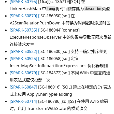
[SPARK-50795]
[16.x][sc-186719][SQL] 在
LinkedHashMap 中
将时间戳存储为
类型
long
describe
[SPARK-50870] [
SC-186950][sql] 在
V2ScanRelationPushDown 中转换为时间戳时添加时区
[SPARK-50735] [
SC-186944][connect]
ExecuteResponseObserver 中的失败会导致无限次重新
连接请求发生
[SPARK-50522] [
SC-186500][sql] 支持不确定排序规则
[SPARK-50525] [
SC-186058][sql] 定义
InsertMapSortInRepartitionExpressions 优化器规则
[SPARK-50679] [
SC-184572][sql] 不同 With 中重复的通
用表达式应仅投影一次
[SPARK-50847]
[SC-186916] [SQL] 禁止在特定的 In 表达
式上应用 ApplyCharTypePadding
[SPARK-50714]
[SC-186786][sql][SS] 在使用 Avro 编码
时，启用 TransformWithState 的模式演变