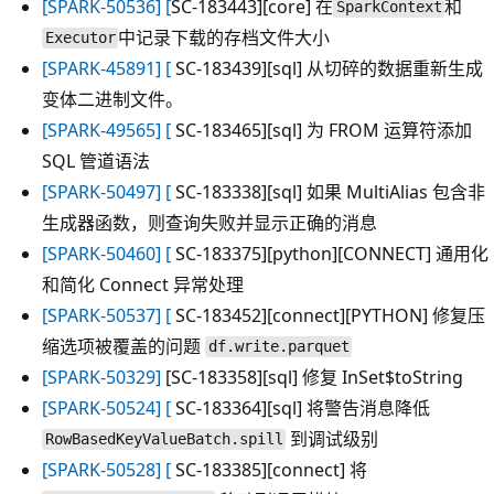
[SPARK-50536] [
SC-183443][core] 在
和
SparkContext
中记录下载的存档文件大小
Executor
[SPARK-45891] [
SC-183439][sql] 从切碎的数据重新生成
变体二进制文件。
[SPARK-49565] [
SC-183465][sql] 为 FROM 运算符添加
SQL 管道语法
[SPARK-50497] [
SC-183338][sql] 如果 MultiAlias 包含非
生成器函数，则查询失败并显示正确的消息
[SPARK-50460] [
SC-183375][python][CONNECT] 通用化
和简化 Connect 异常处理
[SPARK-50537] [
SC-183452][connect][PYTHON] 修复压
缩选项被覆盖的问题
df.write.parquet
[SPARK-50329]
[SC-183358][sql] 修复 InSet$toString
[SPARK-50524] [
SC-183364][sql] 将警告消息降低
到调试级别
RowBasedKeyValueBatch.spill
[SPARK-50528] [
SC-183385][connect] 将