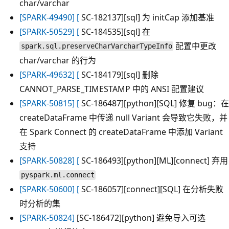
char/varchar
[SPARK-49490] [
SC-182137][sql] 为 initCap 添加基准
[SPARK-50529] [
SC-184535][sql] 在
配置中更改
spark.sql.preserveCharVarcharTypeInfo
char/varchar 的行为
[SPARK-49632] [
SC-184179][sql] 删除
CANNOT_PARSE_TIMESTAMP 中的 ANSI 配置建议
[SPARK-50815] [
SC-186487][python][SQL] 修复 bug：在
createDataFrame 中传递 null Variant 会导致它失败，并
在 Spark Connect 的 createDataFrame 中添加 Variant
支持
[SPARK-50828] [
SC-186493][python][ML][connect] 弃用
pyspark.ml.connect
[SPARK-50600] [
SC-186057][connect][SQL] 在分析失败
时分析的集
[SPARK-50824]
[SC-186472][python] 避免导入可选