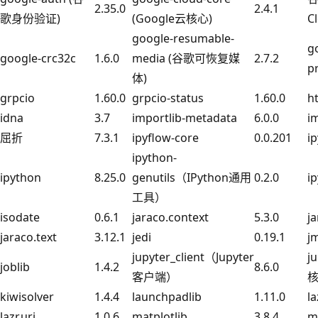
2.35.0
2.4.1
歌身份验证)
(Google云核心)
C
google-resumable-
g
google-crc32c
1.6.0
media (谷歌可恢复媒
2.7.2
p
体)
grpcio
1.60.0
grpcio-status
1.60.0
ht
idna
3.7
importlib-metadata
6.0.0
i
屈折
7.3.1
ipyflow-core
0.0.201
i
ipython-
ipython
8.25.0
genutils（IPython通用
0.2.0
i
工具）
isodate
0.6.1
jaraco.context
5.3.0
j
jaraco.text
3.12.1
jedi
0.19.1
j
jupyter_client（Jupyter
j
joblib
1.4.2
8.6.0
客户端）
kiwisolver
1.4.4
launchpadlib
1.11.0
la
lazr.uri
1.0.6
matplotlib
3.8.4
ma