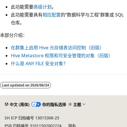
此功能需要
高级计划
。
此功能需要具有
相应配置
的“数据科学与工程”群集或 SQL
仓库。
本部分介绍：
在群集上启用 Hive 元存储表访问控制（旧版）
Hive Metastore 权限和可安全管理的对象（旧版）
什么是
ANY FILE
安全对象？
阅
读
Last updated on
2026/06/24
模
式
中文 (简体)
你的隐私选择
主题
已
禁
SH ICP 归档编号 13015306-25
用
PSB 归档编号 31011502002224
隐私