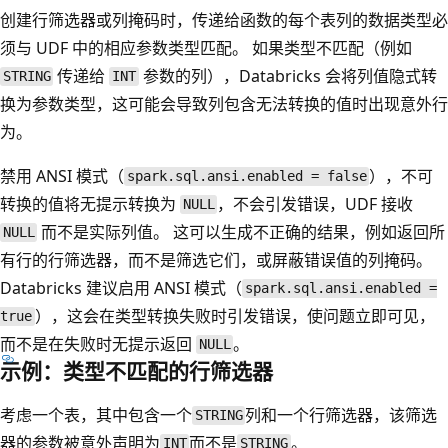
创建行筛选器或列掩码时，传递给函数的每个表列的数据类型必
须与 UDF 中的相应参数类型匹配。 如果类型不匹配（例如
传递给
参数的列），Databricks 会将列值隐式转
STRING
INT
换为参数类型，这可能会导致列包含无法转换的值时出现意外行
为。
禁用 ANSI 模式（
），不可
spark.sql.ansi.enabled = false
转换的值将无提示转换为
，不会引发错误，UDF 接收
NULL
而不是实际列值。 这可以生成不正确的结果，例如返回所
NULL
有行的行筛选器，而不是筛选它们，或屏蔽错误值的列掩码。
Databricks 建议启用 ANSI 模式（
spark.sql.ansi.enabled =
），这会在类型转换失败时引发错误，使问题立即可见，
true
而不是在失败时无提示返回
。
NULL
示例：类型不匹配的行筛选器
考虑一个表，其中包含一个
列和一个行筛选器，该筛选
STRING
器的参数被意外声明为
而不是
。
INT
STRING