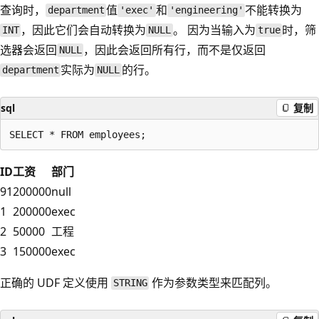
查询时，
值
和
不能转换为
department
'exec'
'engineering'
，因此它们会自动转换为
。 因为当输入为
时，筛
INT
NULL
true
选器会返回
，因此会返回所有行，而不是仅返回
NULL
实际为
的行。
department
NULL
sql
复制
ID
工资
部门
91
200000
null
1
200000
exec
2
50000
工程
3
150000
exec
正确的 UDF 定义使用
作为参数类型来匹配列。
STRING