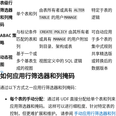
表级行
筛选器
由表所有者或具有
特定于表的
ALTER
单个表和列
和列掩
的用户
逻辑
TABLE
MANAGE
码
与标记条件
由其所有者
可自动应用
CREATE POLICY
ABAC 策
匹配的表和
或具有
的用户附加
于多个表的
MANAGE
略
列
到目录、架构或表
集中式规则
基于一个或
共享精选版
动态视
多个基表生
视图定义中的 SQL 逻辑
或转换后的
图
成的视图
数据版本
如何应用行筛选器和列掩码
通过以下方式之一应用行筛选器和列掩码：
每个表的手动分配
：通过将 UDF 直接分配给单个表和列来
应用筛选器和掩码。 这样可以进行细粒度、针对特定表的
控制，但更难扩展和维护。 请参阅
手动应用行筛选器和列