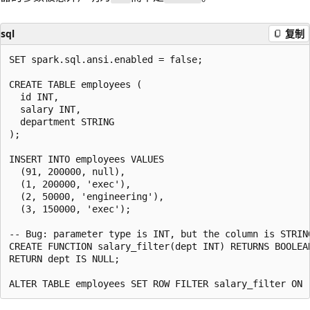
sql
复制
SET spark.sql.ansi.enabled = false;

CREATE TABLE employees (

  id INT,

  salary INT,

  department STRING

);

INSERT INTO employees VALUES

  (91, 200000, null),

  (1, 200000, 'exec'),

  (2, 50000, 'engineering'),

  (3, 150000, 'exec');

-- Bug: parameter type is INT, but the column is STRING
CREATE FUNCTION salary_filter(dept INT) RETURNS BOOLEAN
RETURN dept IS NULL;
