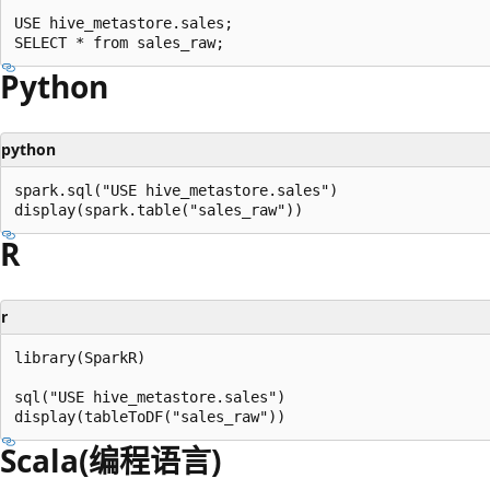
USE hive_metastore.sales;

Python
python
spark.sql("USE hive_metastore.sales")

R
r
library(SparkR)

sql("USE hive_metastore.sales")

Scala(编程语言)