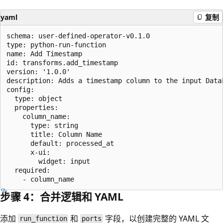
yaml
复制
schema: user-defined-operator-v0.1.0

type: python-run-function

name: Add Timestamp

id: transforms.add_timestamp

version: '1.0.0'

description: Adds a timestamp column to the input DataF
config:

  type: object

  properties:

    column_name:

      type: string

      title: Column Name

      default: processed_at

      x-ui:

        widget: input

  required:

步骤 4：合并逻辑和 YAML
添加
和
字段，以创建完整的 YAML 文
run_function
ports