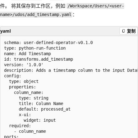
件。 将其保存到工作区，例如
/Workspace/Users/<user-
：
name>/udos/add_timestamp.yaml
yaml
复制
schema: user-defined-operator-v0.1.0

type: python-run-function

name: Add Timestamp

id: transforms.add_timestamp

version: '1.0.0'

description: Adds a timestamp column to the input DataF
config:

  type: object

  properties:

    column_name:

      type: string

      title: Column Name

      default: processed_at

      x-ui:

        widget: input

  required:

    - column_name

ports:
