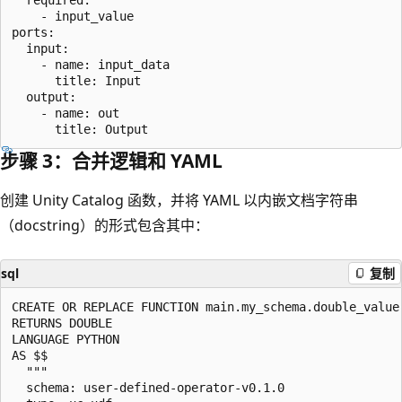
    - input_value

ports:

  input:

    - name: input_data

      title: Input

  output:

    - name: out

步骤 3：合并逻辑和 YAML
创建 Unity Catalog 函数，并将 YAML 以内嵌文档字符串
（docstring）的形式包含其中：
sql
复制
CREATE OR REPLACE FUNCTION main.my_schema.double_value(
RETURNS DOUBLE

LANGUAGE PYTHON

AS $$

  """

  schema: user-defined-operator-v0.1.0
