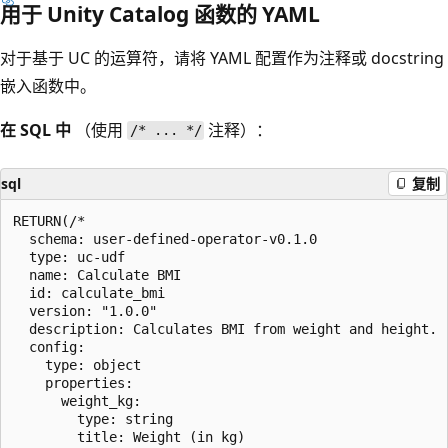
用于 Unity Catalog 函数的 YAML
对于基于 UC 的运算符，请将 YAML 配置作为注释或 docstring
嵌入函数中。
在 SQL 中
（使用
注释）：
/* ... */
sql
复制
RETURN(/*

  schema: user-defined-operator-v0.1.0

  type: uc-udf

  name: Calculate BMI

  id: calculate_bmi

  version: "1.0.0"

  description: Calculates BMI from weight and height.

  config:

    type: object

    properties:

      weight_kg:

        type: string

        title: Weight (in kg)
