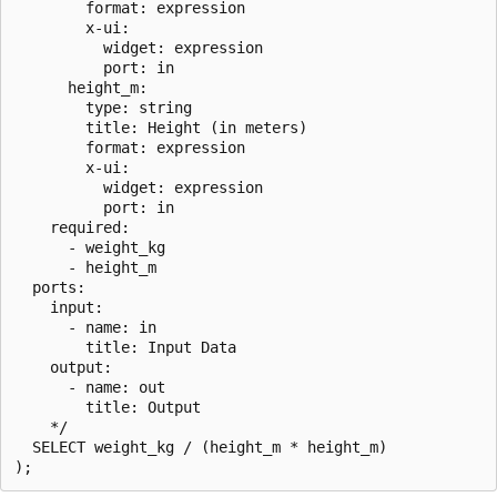
        format: expression

        x-ui:

          widget: expression

          port: in

      height_m:

        type: string

        title: Height (in meters)

        format: expression

        x-ui:

          widget: expression

          port: in

    required:

      - weight_kg

      - height_m

  ports:

    input:

      - name: in

        title: Input Data

    output:

      - name: out

        title: Output

    */

  SELECT weight_kg / (height_m * height_m)
