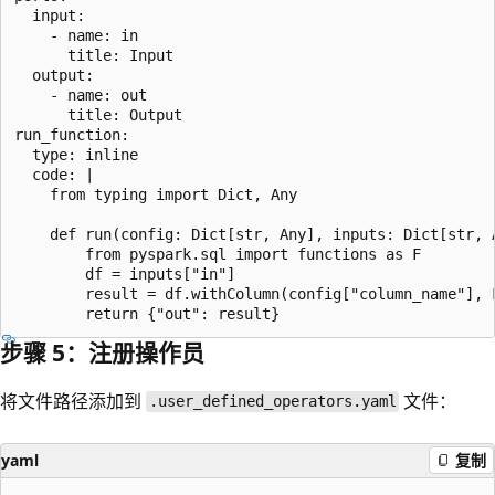
  input:

    - name: in

      title: Input

  output:

    - name: out

      title: Output

run_function:

  type: inline

  code: |

    from typing import Dict, Any

    def run(config: Dict[str, Any], inputs: Dict[str, A
        from pyspark.sql import functions as F

        df = inputs["in"]

        result = df.withColumn(config["column_name"], F
步骤 5：注册操作员
将文件路径添加到
文件：
.user_defined_operators.yaml
yaml
复制