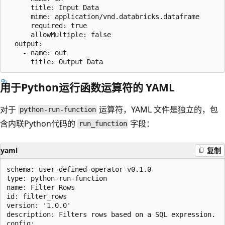
      title: Input Data

      mime: application/vnd.databricks.dataframe

      required: true

      allowMultiple: false

  output:

    - name: out

用于Python运行函数运算符的 YAML
对于
运算符，YAML 文件是独立的，包
python-run-function
含内联Python代码的
字段：
run_function
yaml
复制
schema: user-defined-operator-v0.1.0

type: python-run-function

name: Filter Rows

id: filter_rows

version: '1.0.0'

description: Filters rows based on a SQL expression.

config:
