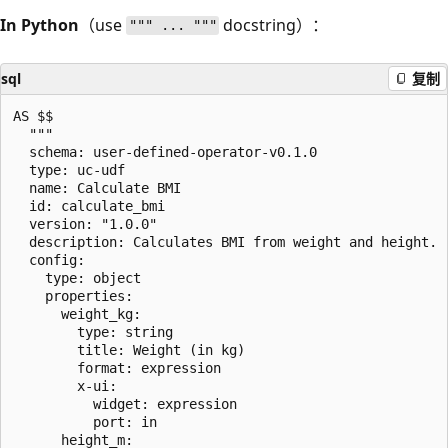
In Python
（use
docstring）：
""" ... """
sql
复制
AS $$

  """

  schema: user-defined-operator-v0.1.0

  type: uc-udf

  name: Calculate BMI

  id: calculate_bmi

  version: "1.0.0"

  description: Calculates BMI from weight and height.

  config:

    type: object

    properties:

      weight_kg:

        type: string

        title: Weight (in kg)

        format: expression

        x-ui:

          widget: expression

          port: in

      height_m:
