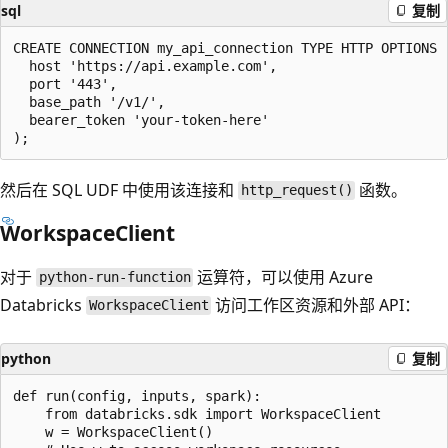
sql
复制
CREATE CONNECTION my_api_connection TYPE HTTP OPTIONS (
  host 'https://api.example.com',

  port '443',

  base_path '/v1/',

  bearer_token 'your-token-here'

然后在 SQL UDF 中使用该连接和
函数。
http_request()
WorkspaceClient
对于
运算符，可以使用 Azure
python-run-function
Databricks
访问工作区资源和外部 API：
WorkspaceClient
python
复制
def run(config, inputs, spark):

    from databricks.sdk import WorkspaceClient

    w = WorkspaceClient()
