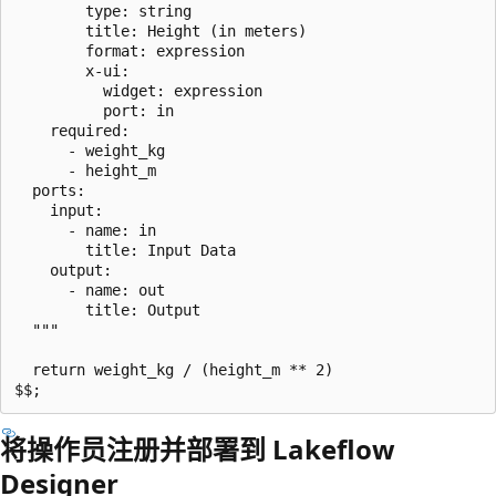
        type: string

        title: Height (in meters)

        format: expression

        x-ui:

          widget: expression

          port: in

    required:

      - weight_kg

      - height_m

  ports:

    input:

      - name: in

        title: Input Data

    output:

      - name: out

        title: Output

  """

  return weight_kg / (height_m ** 2)

将操作员注册并部署到 Lakeflow
Designer