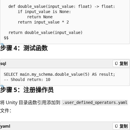
  def double_value(input_value: float) -> float:

      if input_value is None:

          return None

      return input_value * 2

  return double_value(input_value)

步骤 4：测试函数
sql
复制
SELECT main.my_schema.double_value(5) AS result;

步骤 5：注册操作员
将 Unity 目录函数引用添加到
.user_defined_operators.yaml
文件：
yaml
复制