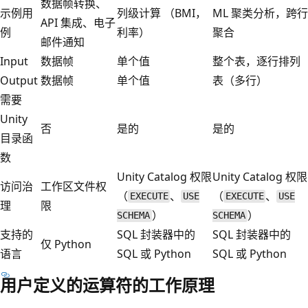
数据帧转换、
示例用
列级计算 （BMI，
ML 聚类分析，跨行
API 集成、电子
例
利率）
聚合
邮件通知
Input
数据帧
单个值
整个表，逐行排列
Output
数据帧
单个值
表（多行）
需要
Unity
否
是的
是的
目录函
数
Unity Catalog 权限
Unity Catalog 权限
访问治
工作区文件权
（
、
（
、
EXECUTE
USE
EXECUTE
USE
理
限
）
）
SCHEMA
SCHEMA
支持的
SQL 封装器中的
SQL 封装器中的
仅 Python
语言
SQL 或 Python
SQL 或 Python
用户定义的运算符的工作原理