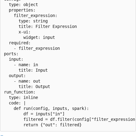
  type: object

  properties:

    filter_expression:

      type: string

      title: Filter Expression

      x-ui:

        widget: input

  required:

    - filter_expression

ports:

  input:

    - name: in

      title: Input

  output:

    - name: out

      title: Output

run_function:

  type: inline

  code: |

    def run(config, inputs, spark):

        df = inputs["in"]

        filtered = df.filter(config["filter_expression"