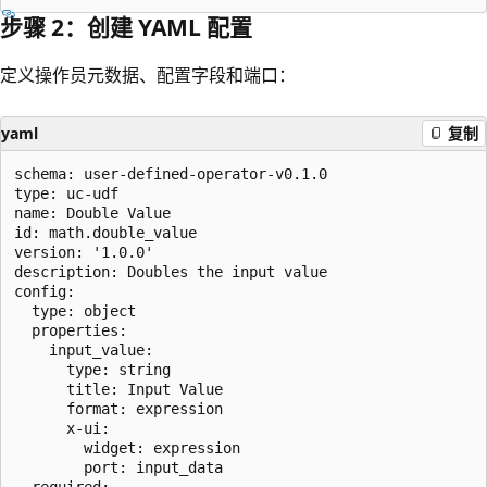
步骤 2：创建 YAML 配置
定义操作员元数据、配置字段和端口：
yaml
复制
schema: user-defined-operator-v0.1.0

type: uc-udf

name: Double Value

id: math.double_value

version: '1.0.0'

description: Doubles the input value

config:

  type: object

  properties:

    input_value:

      type: string

      title: Input Value

      format: expression

      x-ui:

        widget: expression

        port: input_data

  required:
