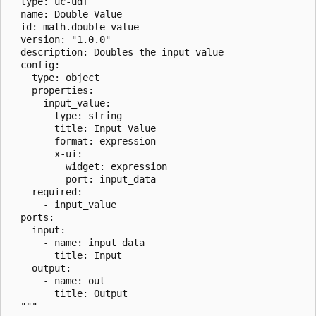
  type: uc-udf

  name: Double Value

  id: math.double_value

  version: "1.0.0"

  description: Doubles the input value

  config:

    type: object

    properties:

      input_value:

        type: string

        title: Input Value

        format: expression

        x-ui:

          widget: expression

          port: input_data

    required:

      - input_value

  ports:

    input:

      - name: input_data

        title: Input

    output:

      - name: out

        title: Output

  """
