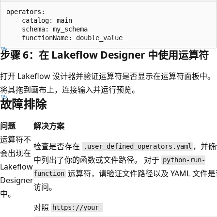
operators:

  - catalog: main

    schema: my_schema

步骤 6：在 Lakeflow Designer 中使用运算符
打开 Lakeflow 设计器并验证运算符是否显示在运算符面板中。
将其拖到画布上，连接输入并运行预览。
故障排除
问题
解决方案
运算符不
检查是否存在
，并确
.user_defined_operators.yaml
会出现在
中列出了你的函数或文件路径。 对于
python-run-
Lakeflow
运算符，请验证文件路径以及 YAML 文件
function
Designer
访问。
中。
对照
https://your-