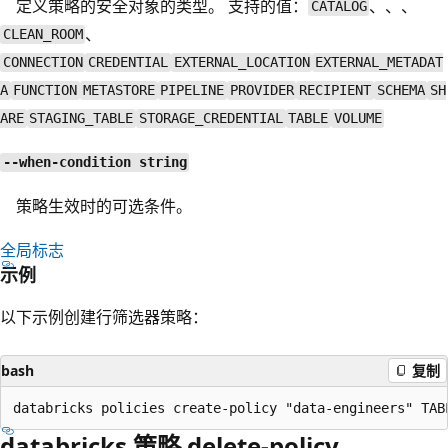
定义策略的安全对象的类型。 支持的值：
、、、
CATALOG
、
CLEAN_ROOM
CONNECTION
CREDENTIAL
EXTERNAL_LOCATION
EXTERNAL_METADAT
A
FUNCTION
METASTORE
PIPELINE
PROVIDER
RECIPIENT
SCHEMA
SH
ARE
STAGING_TABLE
STORAGE_CREDENTIAL
TABLE
VOLUME
--when-condition string
策略生效时的可选条件。
全局标志
示例
以下示例创建行筛选器策略：
bash
复制
databricks 策略 delete-policy