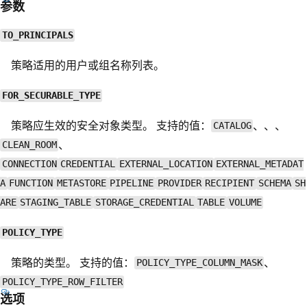
参数
TO_PRINCIPALS
策略适用的用户或组名称列表。
FOR_SECURABLE_TYPE
策略应生效的安全对象类型。 支持的值：
、、、
CATALOG
、
CLEAN_ROOM
CONNECTION
CREDENTIAL
EXTERNAL_LOCATION
EXTERNAL_METADAT
A
FUNCTION
METASTORE
PIPELINE
PROVIDER
RECIPIENT
SCHEMA
SH
ARE
STAGING_TABLE
STORAGE_CREDENTIAL
TABLE
VOLUME
POLICY_TYPE
策略的类型。 支持的值：
、
POLICY_TYPE_COLUMN_MASK
POLICY_TYPE_ROW_FILTER
选项