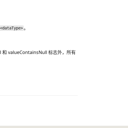
。
<dataType>
ll 和 valueContainsNull 标志外，所有