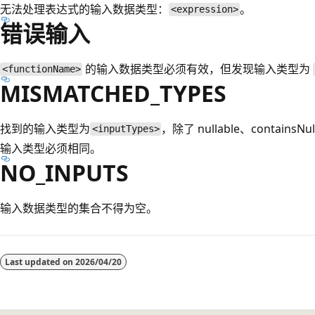
无法处理表达式的输入数据类型：
。
<expression>
错误输入
的输入数据类型必须有效，但发现输入类型为
<functionName>
MISMATCHED_TYPES
找到的输入类型为
，除了 nullable、containsNu
<inputTypes>
输入类型必须相同。
NO_INPUTS
输入数据类型的集合不得为空。
阅
读
Last updated on
2026/04/20
模
式
已