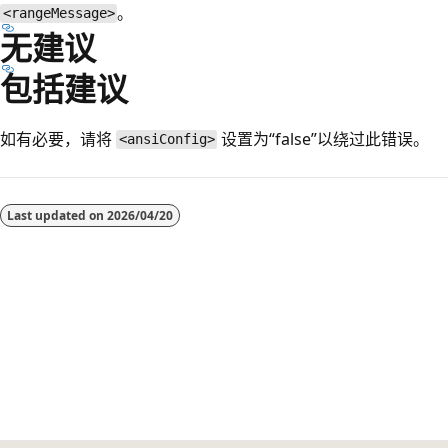
。
<rangeMessage>
无建议
包括建议
如有必要，请将
设置为“false”以绕过此错误。
<ansiConfig>
阅
读
Last updated on
2026/04/20
模
式
已
禁
用