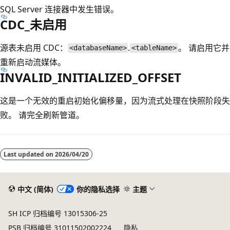
SQL Server 连接器中发生错误。
CDC_未启用
源表未启用 CDC：
.
。 请启用它并
<databaseName>
<tableName>
重新启动流媒体。
INVALID_INITIALIZED_OFFSET
这是一个无效的重启初始化偏移量，因为流式处理在快照阶段失
败。 请完全刷新管道。
阅
读
Last updated on
2026/04/20
模
式
已
中文 (简体)
你的隐私选择
主题
禁
SH ICP 归档编号 13015306-25
用
PSB 归档编号 31011502002224
隐私