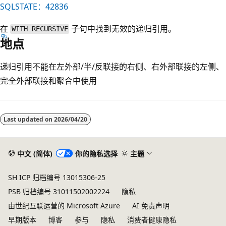
SQLSTATE：42836
在
子句中找到无效的递归引用。
WITH RECURSIVE
地点
递归引用不能在左外部/半/反联接的右侧、右外部联接的左侧、
完全外部联接和聚合中使用
阅
读
Last updated on
2026/04/20
模
式
已
中文 (简体)
你的隐私选择
主题
禁
SH ICP 归档编号 13015306-25
用
PSB 归档编号 31011502002224
隐私
由世纪互联运营的 Microsoft Azure
AI 免责声明
早期版本
博客
参与
隐私
消费者健康隐私