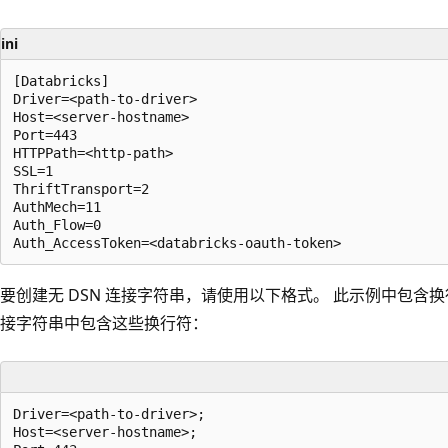
ini
[Databricks]

Driver=<path-to-driver>

Host=<server-hostname>

Port=443

HTTPPath=<http-path>

SSL=1

ThriftTransport=2

AuthMech=11

Auth_Flow=0

要创建无 DSN 连接字符串，请使用以下格式。 此示例中包含
接字符串中包含这些换行符：
Driver=<path-to-driver>;

Host=<server-hostname>;
