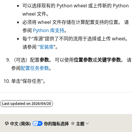
可以选择现有的 Python wheel 或上传新的 Python
wheel 文件。
必须将 wheel 文件存储在计算配置支持的位置。 请
参阅
Python 库支持
。
每个“库源”提供了不同的流用于选择或上传 wheel
。
请参阅
“安装库
”。
（可选）配置
参数
。 可以使用
位置参数
或
关键字参数
。 请
参阅
配置任务参数
。
单击“保存任务”。
阅
读
Last updated on
2026/04/20
模
式
中文 (简体)
你的隐私选择
主题
已