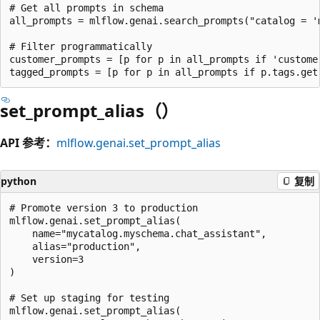
# Get all prompts in schema

all_prompts = mlflow.genai.search_prompts("catalog = '
# Filter programmatically

customer_prompts = [p for p in all_prompts if 'customer
set_prompt_alias（）
API 参考：
mlflow.genai.set_prompt_alias
python
复制
# Promote version 3 to production

mlflow.genai.set_prompt_alias(

    name="mycatalog.myschema.chat_assistant",

    alias="production",

    version=3

)

# Set up staging for testing

mlflow.genai.set_prompt_alias(
