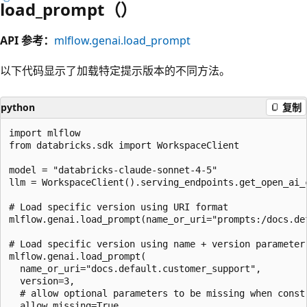
load_prompt（）
API 参考：
mlflow.genai.load_prompt
以下代码显示了加载特定提示版本的不同方法。
python
复制
import mlflow

from databricks.sdk import WorkspaceClient

model = "databricks-claude-sonnet-4-5"

llm = WorkspaceClient().serving_endpoints.get_open_ai_c
# Load specific version using URI format

mlflow.genai.load_prompt(name_or_uri="prompts:/docs.def
# Load specific version using name + version parameter

mlflow.genai.load_prompt(

  name_or_uri="docs.default.customer_support",

  version=3,

  # allow optional parameters to be missing when constr
  allow_missing=True,
