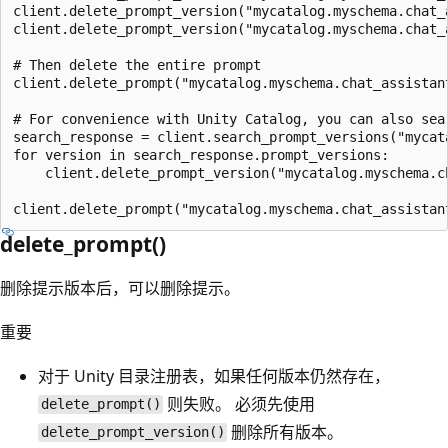
client.delete_prompt_version("mycatalog.myschema.chat_a
client.delete_prompt_version("mycatalog.myschema.chat_a
# Then delete the entire prompt

client.delete_prompt("mycatalog.myschema.chat_assistant
# For convenience with Unity Catalog, you can also sear
search_response = client.search_prompt_versions("mycata
for version in search_response.prompt_versions:

    client.delete_prompt_version("mycatalog.myschema.c
delete_prompt()
删除提示版本后，可以删除提示。
重要
对于 Unity 目录注册表，如果任何版本仍然存在，
则失败。 必须先使用
delete_prompt()
删除所有版本。
delete_prompt_version()