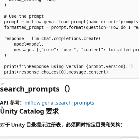
)

# Use the prompt

prompt = mlflow.genai.load_prompt(name_or_uri="prompts
formatted_prompt = prompt.format(question="How do I res
response = llm.chat.completions.create(

    model=model,

    messages=[{"role": "user", "content": formatted_pro
)

print(f"\nResponse using version {prompt.version}:")

search_prompts（）
API 参考：
mlflow.genai.search_prompts
Unity Catalog 要求
对于 Unity 目录提示注册表，必须同时指定目录和架构：