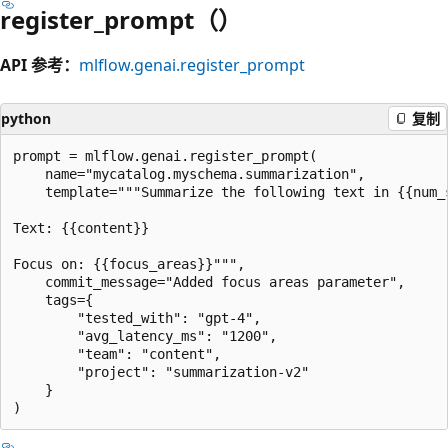
register_prompt（）
API 参考：
mlflow.genai.register_prompt
python
复制
prompt = mlflow.genai.register_prompt(

    name="mycatalog.myschema.summarization",

    template="""Summarize the following text in {{num_s
Text: {{content}}

Focus on: {{focus_areas}}""",

    commit_message="Added focus areas parameter",

    tags={

        "tested_with": "gpt-4",

        "avg_latency_ms": "1200",

        "team": "content",

        "project": "summarization-v2"

    }
