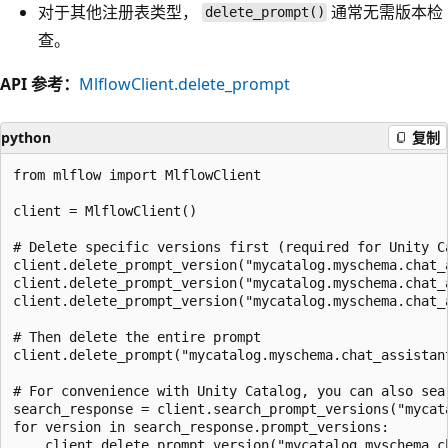
对于其他注册表类型，
通常无需版本检
delete_prompt()
查。
API 参考：
MlflowClient.delete_prompt
python
复制
from mlflow import MlflowClient

client = MlflowClient()

# Delete specific versions first (required for Unity Ca
client.delete_prompt_version("mycatalog.myschema.chat_a
client.delete_prompt_version("mycatalog.myschema.chat_a
client.delete_prompt_version("mycatalog.myschema.chat_a
# Then delete the entire prompt

client.delete_prompt("mycatalog.myschema.chat_assistant
# For convenience with Unity Catalog, you can also sear
search_response = client.search_prompt_versions("mycata
for version in search_response.prompt_versions:

    client.delete_prompt_version("mycatalog.myschema.c