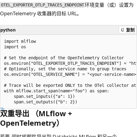
环境变量（或
）设置为
OTEL_EXPORTER_OTLP_TRACES_ENDPOINT
OpenTelemetry 收集器的目标 URL。
python
复制
import mlflow

import os

# Set the endpoint of the OpenTelemetry Collector

os.environ["OTEL_EXPORTER_OTLP_TRACES_ENDPOINT"] = "htt
# Optionally, set the service name to group traces

os.environ["OTEL_SERVICE_NAME"] = "<your-service-name>"
# Trace will be exported ONLY to the OTel collector at 
with mlflow.start_span(name="foo") as span:

    span.set_inputs({"a": 1})

双重导出 （MLflow +
OpenTelemetry）
若要
同时将跟踪
导出到 Databricks MLflow 和另一个