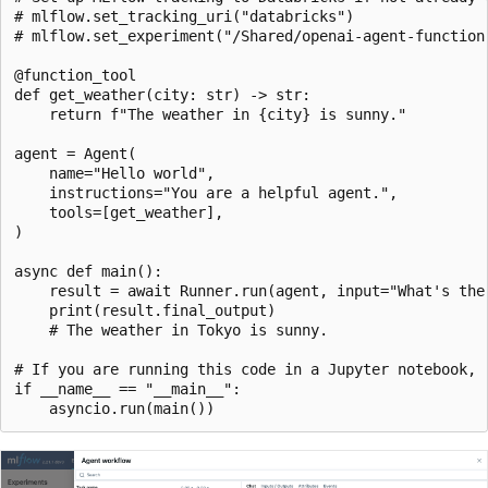
# mlflow.set_tracking_uri("databricks")

# mlflow.set_experiment("/Shared/openai-agent-function-
@function_tool

def get_weather(city: str) -> str:

    return f"The weather in {city} is sunny."

agent = Agent(

    name="Hello world",

    instructions="You are a helpful agent.",

    tools=[get_weather],

)

async def main():

    result = await Runner.run(agent, input="What's the 
    print(result.final_output)

    # The weather in Tokyo is sunny.

# If you are running this code in a Jupyter notebook, r
if __name__ == "__main__":
