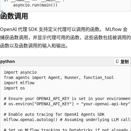
函数调用
OpenAI 代理 SDK 支持定义代理可以调用的函数。 MLflow 会
捕获函数调用，并显示代理可用的函数，这些函数包括被调用的
函数以及函数调用的输入和输出。
python
复制
import asyncio

from agents import Agent, Runner, function_tool

import mlflow

import os

# Ensure your OPENAI_API_KEY is set in your environment
# os.environ["OPENAI_API_KEY"] = "your-openai-api-key"
# Enable auto tracing for OpenAI Agents SDK

mlflow.openai.autolog() # Assuming underlying LLM calls
# Set up MLflow tracking to Databricks if not already c