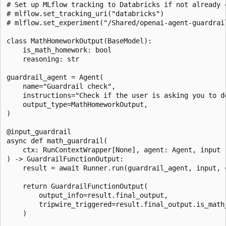
# Set up MLflow tracking to Databricks if not already c
# mlflow.set_tracking_uri("databricks")

# mlflow.set_experiment("/Shared/openai-agent-guardrail
class MathHomeworkOutput(BaseModel):

    is_math_homework: bool

    reasoning: str

guardrail_agent = Agent(

    name="Guardrail check",

    instructions="Check if the user is asking you to do
    output_type=MathHomeworkOutput,

)

@input_guardrail

async def math_guardrail(

    ctx: RunContextWrapper[None], agent: Agent, input

) -> GuardrailFunctionOutput:

    result = await Runner.run(guardrail_agent, input, c
    return GuardrailFunctionOutput(

        output_info=result.final_output,

        tripwire_triggered=result.final_output.is_math_
    )
