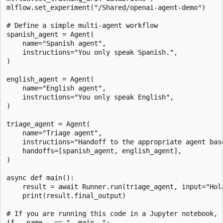
mlflow.set_experiment("/Shared/openai-agent-demo")

# Define a simple multi-agent workflow

spanish_agent = Agent(

    name="Spanish agent",

    instructions="You only speak Spanish.",

)

english_agent = Agent(

    name="English agent",

    instructions="You only speak English",

)

triage_agent = Agent(

    name="Triage agent",

    instructions="Handoff to the appropriate agent bas
    handoffs=[spanish_agent, english_agent],

)

async def main():

    result = await Runner.run(triage_agent, input="Hola
    print(result.final_output)

# If you are running this code in a Jupyter notebook, r
if __name__ == "__main__":
