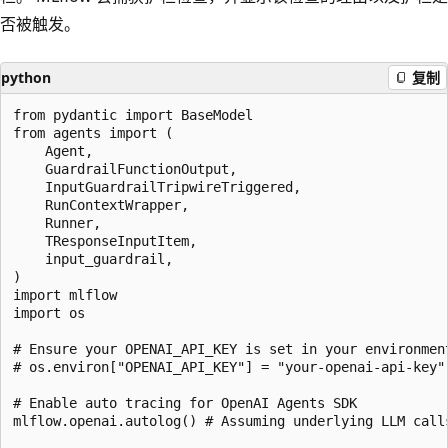
否被触发。
python
复制
from pydantic import BaseModel

from agents import (

    Agent,

    GuardrailFunctionOutput,

    InputGuardrailTripwireTriggered,

    RunContextWrapper,

    Runner,

    TResponseInputItem,

    input_guardrail,

)

import mlflow

import os

# Ensure your OPENAI_API_KEY is set in your environment
# os.environ["OPENAI_API_KEY"] = "your-openai-api-key"
# Enable auto tracing for OpenAI Agents SDK

mlflow.openai.autolog() # Assuming underlying LLM calls