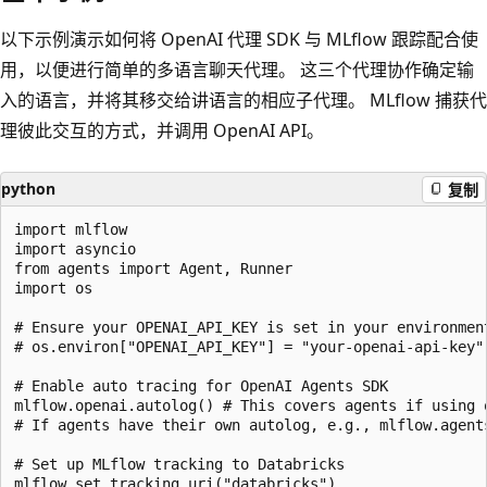
以下示例演示如何将 OpenAI 代理 SDK 与 MLflow 跟踪配合使
用，以便进行简单的多语言聊天代理。 这三个代理协作确定输
入的语言，并将其移交给讲语言的相应子代理。 MLflow 捕获代
理彼此交互的方式，并调用 OpenAI API。
python
复制
import mlflow

import asyncio

from agents import Agent, Runner

import os

# Ensure your OPENAI_API_KEY is set in your environment
# os.environ["OPENAI_API_KEY"] = "your-openai-api-key"
# Enable auto tracing for OpenAI Agents SDK

mlflow.openai.autolog() # This covers agents if using o
# If agents have their own autolog, e.g., mlflow.agents
# Set up MLflow tracking to Databricks

mlflow.set_tracking_uri("databricks")
