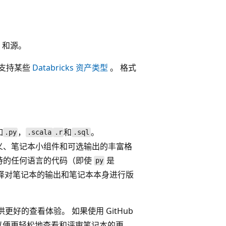
认）和源。
仅支持某些
Databricks 资产类型
。 格式
如
，
和
。
.py
.scala
.r
.sql
义、笔记本小组件和可选输出的丰富格
记本支持的任何语言的代码（即使
是
py
以选择对笔记本的输出和笔记本本身进行版
本提供更好的查看体验。 如果使用 GitHub
，以便更轻松地查看和评审笔记本的更