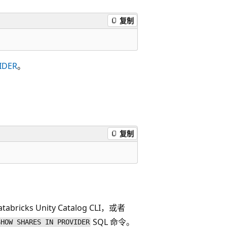
复制
IDER
。
复制
 Unity Catalog CLI，或者
SQL 命令。
SHOW SHARES IN PROVIDER