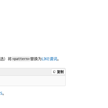
可选）将
替换为
LIKE
谓词
。
<pattern>
复制
RS
。