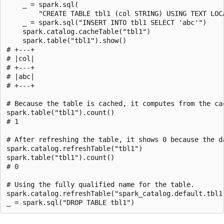
    _ = spark.sql(

        "CREATE TABLE tbl1 (col STRING) USING TEXT LOCA
    _ = spark.sql("INSERT INTO tbl1 SELECT 'abc'")

    spark.catalog.cacheTable("tbl1")

    spark.table("tbl1").show()

# +---+

# |col|

# +---+

# |abc|

# +---+

# Because the table is cached, it computes from the cac
spark.table("tbl1").count()

# 1

# After refreshing the table, it shows 0 because the da
spark.catalog.refreshTable("tbl1")

spark.table("tbl1").count()

# 0

# Using the fully qualified name for the table.

spark.catalog.refreshTable("spark_catalog.default.tbl1"