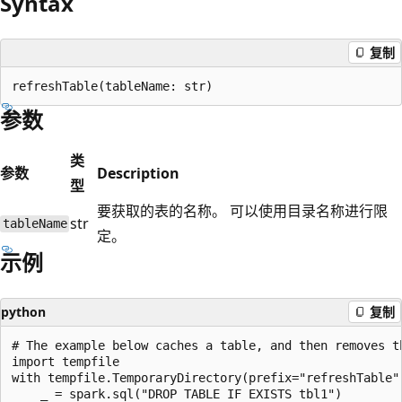
Syntax
复制
参数
类
参数
Description
型
要获取的表的名称。 可以使用目录名称进行限
str
tableName
定。
示例
python
复制
# The example below caches a table, and then removes th
import tempfile

with tempfile.TemporaryDirectory(prefix="refreshTable")
    _ = spark.sql("DROP TABLE IF EXISTS tbl1")
