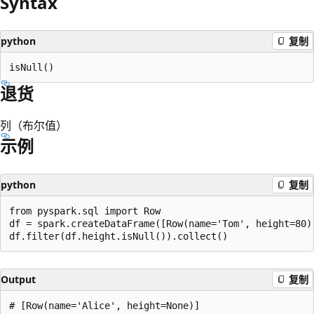
Syntax
python
复制
退货
列（布尔值）
示例
python
复制
from pyspark.sql import Row

df = spark.createDataFrame([Row(name='Tom', height=80)
Output
复制