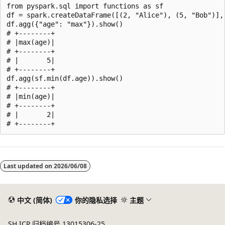
from pyspark.sql import functions as sf

df = spark.createDataFrame([(2, "Alice"), (5, "Bob")], 
df.agg({"age": "max"}).show()

# +--------+

# |max(age)|

# +--------+

# |       5|

# +--------+

df.agg(sf.min(df.age)).show()

# +--------+

# |min(age)|

# +--------+

# |       2|

Last updated on
2026/06/08
中文 (简体)
你的隐私选择
主题
SH ICP 归档编号 13015306-25