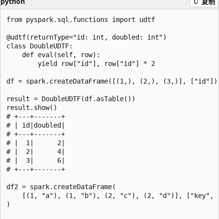
python
复制
from pyspark.sql.functions import udtf

@udtf(returnType="id: int, doubled: int")

class DoubleUDTF:

    def eval(self, row):

        yield row["id"], row["id"] * 2

df = spark.createDataFrame([(1,), (2,), (3,)], ["id"])

result = DoubleUDTF(df.asTable())

result.show()

# +---+-------+

# | id|doubled|

# +---+-------+

# |  1|      2|

# |  2|      4|

# |  3|      6|

# +---+-------+

df2 = spark.createDataFrame(

    [(1, "a"), (1, "b"), (2, "c"), (2, "d")], ["key", "
)
