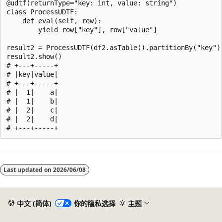
@udtf(returnType="key: int, value: string")

class ProcessUDTF:

    def eval(self, row):

        yield row["key"], row["value"]

result2 = ProcessUDTF(df2.asTable().partitionBy("key").
result2.show()

# +---+-----+

# |key|value|

# +---+-----+

# |  1|    a|

# |  1|    b|

# |  2|    c|

# |  2|    d|

阅
读
Last updated on
2026/06/08
模
式
已
中文 (简体)
你的隐私选择
主题
禁