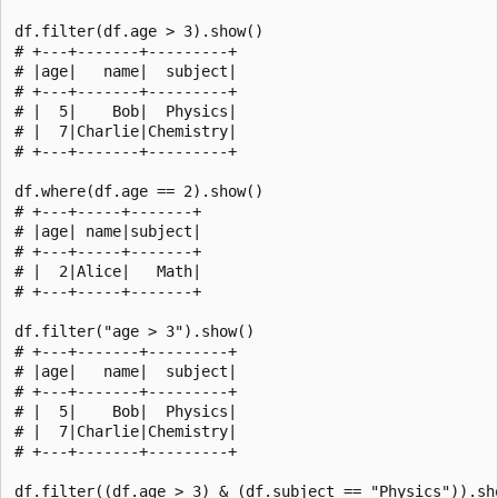
df.filter(df.age > 3).show()

# +---+-------+---------+

# |age|   name|  subject|

# +---+-------+---------+

# |  5|    Bob|  Physics|

# |  7|Charlie|Chemistry|

# +---+-------+---------+

df.where(df.age == 2).show()

# +---+-----+-------+

# |age| name|subject|

# +---+-----+-------+

# |  2|Alice|   Math|

# +---+-----+-------+

df.filter("age > 3").show()

# +---+-------+---------+

# |age|   name|  subject|

# +---+-------+---------+

# |  5|    Bob|  Physics|

# |  7|Charlie|Chemistry|

# +---+-------+---------+

df.filter((df.age > 3) & (df.subject == "Physics")).sho