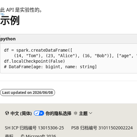
此 API 是实验性的。
示例
python
df = spark.createDataFrame([

    (14, "Tom"), (23, "Alice"), (16, "Bob")], ["age", "
df.localCheckpoint(False)

阅
读
Last updated on
2026/06/08
模
式
已
中文 (简体)
你的隐私选择
主题
禁
SH ICP 归档编号 13015306-25
PSB 归档编号 31011502002224
用
商标
© Microsoft 2026