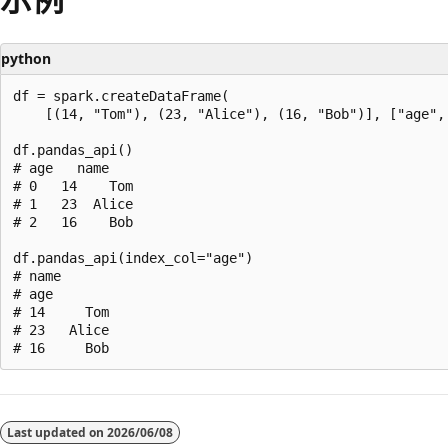
python
df = spark.createDataFrame(

    [(14, "Tom"), (23, "Alice"), (16, "Bob")], ["age", 
df.pandas_api()

# age   name

# 0   14    Tom

# 1   23  Alice

# 2   16    Bob

df.pandas_api(index_col="age")

# name

# age

# 14     Tom

# 23   Alice

阅
读
Last updated on
2026/06/08
模