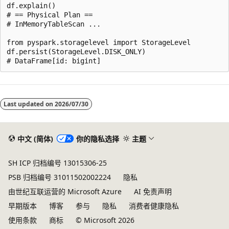
df.explain()

# == Physical Plan ==

# InMemoryTableScan ...

from pyspark.storagelevel import StorageLevel

df.persist(StorageLevel.DISK_ONLY)

阅
读
Last updated on
2026/07/30
模
式
已
中文 (简体)
你的隐私选择
主题
禁
SH ICP 归档编号 13015306-25
用
PSB 归档编号 31011502002224
隐私
由世纪互联运营的 Microsoft Azure
AI 免责声明
早期版本
博客
参与
隐私
消费者健康隐私
使用条款
商标
© Microsoft 2026