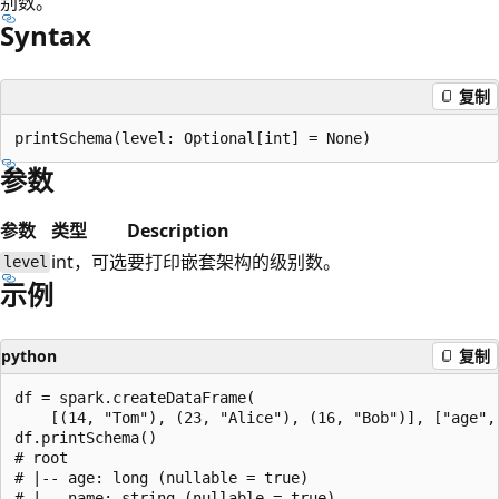
别数。
Syntax
复制
参数
参数
类型
Description
int，可选
要打印嵌套架构的级别数。
level
示例
python
复制
df = spark.createDataFrame(

    [(14, "Tom"), (23, "Alice"), (16, "Bob")], ["age", 
df.printSchema()

# root

# |-- age: long (nullable = true)

# |-- name: string (nullable = true)
