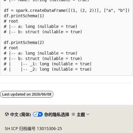
df = spark.createDataFrame([(1, (2, 2))], ["a", "b"])

df.printSchema(1)

# root

# |-- a: long (nullable = true)

# |-- b: struct (nullable = true)

df.printSchema(2)

# root

# |-- a: long (nullable = true)

# |-- b: struct (nullable = true)

# |    |-- _1: long (nullable = true)

阅
读
Last updated on
2026/06/08
模
式
已
中文 (简体)
你的隐私选择
主题
禁
SH ICP 归档编号 13015306-25
用