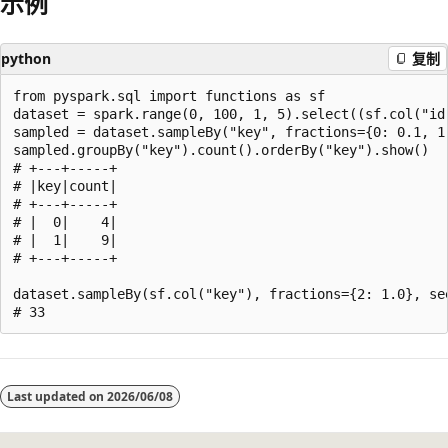
示例
python
复制
from pyspark.sql import functions as sf

dataset = spark.range(0, 100, 1, 5).select((sf.col("id"
sampled = dataset.sampleBy("key", fractions={0: 0.1, 1:
sampled.groupBy("key").count().orderBy("key").show()

# +---+-----+

# |key|count|

# +---+-----+

# |  0|    4|

# |  1|    9|

# +---+-----+

dataset.sampleBy(sf.col("key"), fractions={2: 1.0}, see
阅
读
Last updated on
2026/06/08
模
式