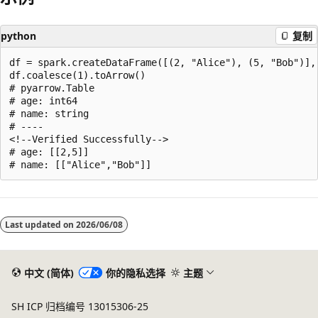
python
复制
df = spark.createDataFrame([(2, "Alice"), (5, "Bob")], 
df.coalesce(1).toArrow()

# pyarrow.Table

# age: int64

# name: string

# ----

<!--Verified Successfully-->

# age: [[2,5]]

阅
读
Last updated on
2026/06/08
模
式
已
中文 (简体)
你的隐私选择
主题
禁
SH ICP 归档编号 13015306-25
用