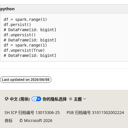
python
df = spark.range(1)

df.persist()

# DataFrame[id: bigint]

df.unpersist()

# DataFrame[id: bigint]

df = spark.range(1)

df.unpersist(True)

阅
读
Last updated on
2026/06/08
模
式
已
中文 (简体)
你的隐私选择
主题
禁
SH ICP 归档编号 13015306-25
PSB 归档编号 31011502002224
用
商标
© Microsoft 2026