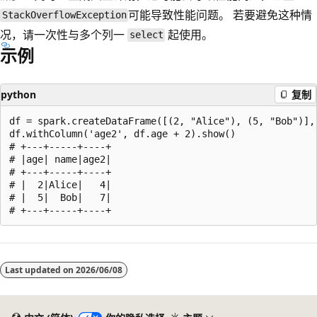
可能导致性能问题。 若要避免这种情
StackOverflowException
况，请一次性与多个列一
起使用。
select
示例
python
复制
df = spark.createDataFrame([(2, "Alice"), (5, "Bob")], 
df.withColumn('age2', df.age + 2).show()

# +---+-----+----+

# |age| name|age2|

# +---+-----+----+

# |  2|Alice|   4|

# |  5|  Bob|   7|

阅
读
Last updated on
2026/06/08
模
式
已