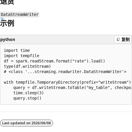
退货
DataStreamWriter
示例
python
复制
import time

import tempfile

df = spark.readStream.format("rate").load()

type(df.writeStream)

# <class '...streaming.readwriter.DataStreamWriter'>

with tempfile.TemporaryDirectory(prefix="writeStream") 
    query = df.writeStream.toTable("my_table", checkpoi
    time.sleep(3)

阅
读
Last updated on
2026/06/08
模