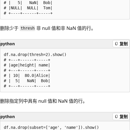
# |   5|   NaN|  Bob|

# |NULL|  NULL|  Tom|

删除少于
非 null 值和非 NaN 值的行。
thresh
python
复制
df.na.drop(thresh=2).show()

# +---+------+-----+

# |age|height| name|

# +---+------+-----+

# | 10|  80.0|Alice|

# |  5|   NaN|  Bob|

删除指定列中具有 null 值和 NaN 值的行。
python
复制
df.na.drop(subset=['age', 'name']).show()
