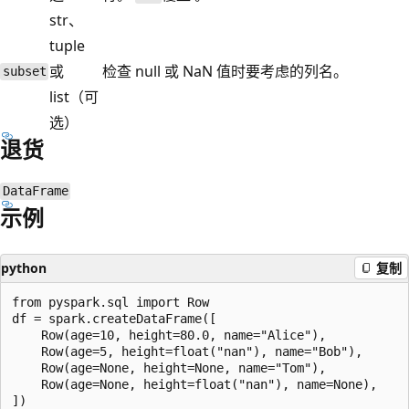
str、
tuple
或
检查 null 或 NaN 值时要考虑的列名。
subset
list（可
选）
退货
DataFrame
示例
python
复制
from pyspark.sql import Row

df = spark.createDataFrame([

    Row(age=10, height=80.0, name="Alice"),

    Row(age=5, height=float("nan"), name="Bob"),

    Row(age=None, height=None, name="Tom"),

    Row(age=None, height=float("nan"), name=None),
